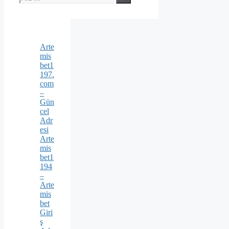
ara
Arte
mis
bet1
197.
com
–
Gün
cel
Adr
esi
Arte
mis
bet1
194
–
Arte
mis
bet
Giri
ş