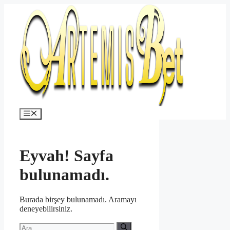
İçeriğe
atla
Menü
Eyvah! Sayfa
bulunamadı.
Burada birşey bulunamadı. Aramayı
deneyebilirsiniz.
için