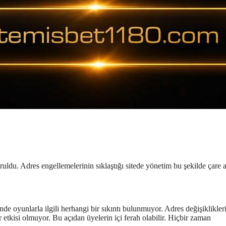
yuruldu. Adres engellemelerinin sıklaştığı sitede yönetim bu şekilde çare a
inde oyunlarla ilgili herhangi bir sıkıntı bulunmuyor. Adres değişiklikler
bir etkisi olmuyor. Bu açıdan üyelerin içi ferah olabilir. Hiçbir zaman