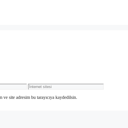
İnternet
sitesi
 ve site adresim bu tarayıcıya kaydedilsin.