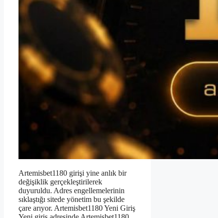
Artemisbet1180 girişi yine anlık bir
değişiklik gerçekleştirilerek
duyuruldu. Adres engellemelerinin
sıklaştığı sitede yönetim bu şekilde
çare arıyor. Artemisbet1180 Yeni Giriş
Yeni giriş adresinde Artemisbet1180