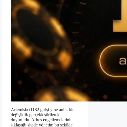
Artemisbet1182 girişi yine anlık bir
değişiklik gerçekleştirilerek
duyuruldu. Adres engellemelerinin
sıklaştığı sitede yönetim bu şekilde