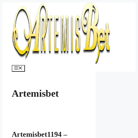
İçeriğe
atla
Menü
Artemisbet
Artemisbet1194 –