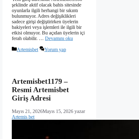
şeklinde aktif olacak bahis sitesinde
oyunlarla ilgili herhangi bir sıkıntı
bulunmuyor. Adres değişiklikleri
sadece girişi değiştirirken üyelerin
bakiyeleri veya işlemleri ile ilgili bir
etkisi olmuyor. Bu açıdan üyelerin içi
ferah olabilir. …
Devamını oku
Kategoriler
Artemisbet
Yorum yap
Artemisbet1179 –
Resmi Artemisbet
Giriş Adresi
Mayıs 21, 2026
Mayıs 15, 2026
yazar
Artemis bet