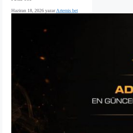
Haziran 18, 2026
yazar
Artemis bet