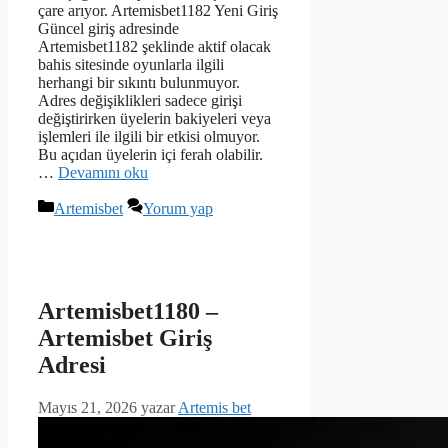
çare arıyor. Artemisbet1182 Yeni Giriş
Güncel giriş adresinde
Artemisbet1182 şeklinde aktif olacak
bahis sitesinde oyunlarla ilgili
herhangi bir sıkıntı bulunmuyor.
Adres değişiklikleri sadece girişi
değiştirirken üyelerin bakiyeleri veya
işlemleri ile ilgili bir etkisi olmuyor.
Bu açıdan üyelerin içi ferah olabilir.
…
Devamını oku
Kategoriler
Artemisbet
Yorum yap
Artemisbet1180 –
Artemisbet Giriş
Adresi
Mayıs 21, 2026
yazar
Artemis bet