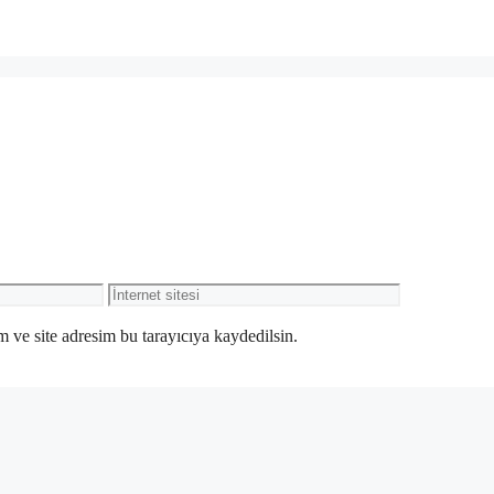
İnternet
sitesi
 ve site adresim bu tarayıcıya kaydedilsin.