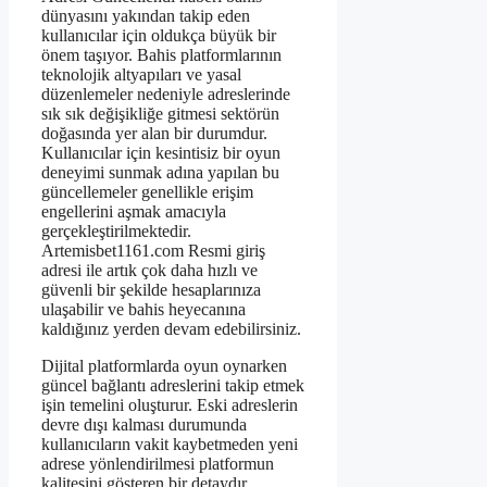
dünyasını yakından takip eden
kullanıcılar için oldukça büyük bir
önem taşıyor. Bahis platformlarının
teknolojik altyapıları ve yasal
düzenlemeler nedeniyle adreslerinde
sık sık değişikliğe gitmesi sektörün
doğasında yer alan bir durumdur.
Kullanıcılar için kesintisiz bir oyun
deneyimi sunmak adına yapılan bu
güncellemeler genellikle erişim
engellerini aşmak amacıyla
gerçekleştirilmektedir.
Artemisbet1161.com Resmi giriş
adresi ile artık çok daha hızlı ve
güvenli bir şekilde hesaplarınıza
ulaşabilir ve bahis heyecanına
kaldığınız yerden devam edebilirsiniz.
Dijital platformlarda oyun oynarken
güncel bağlantı adreslerini takip etmek
işin temelini oluşturur. Eski adreslerin
devre dışı kalması durumunda
kullanıcıların vakit kaybetmeden yeni
adrese yönlendirilmesi platformun
kalitesini gösteren bir detaydır.