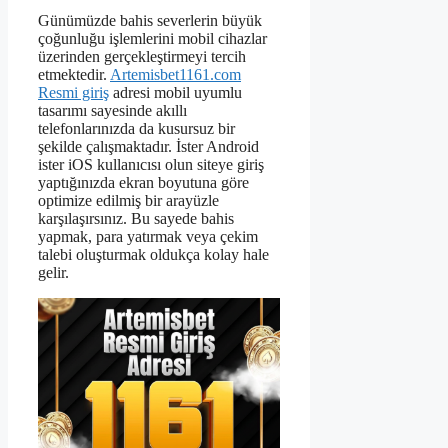
Günümüzde bahis severlerin büyük
çoğunluğu işlemlerini mobil cihazlar
üzerinden gerçekleştirmeyi tercih
etmektedir.
Artemisbet1161.com
Resmi giriş
adresi mobil uyumlu
tasarımı sayesinde akıllı
telefonlarınızda da kusursuz bir
şekilde çalışmaktadır. İster Android
ister iOS kullanıcısı olun siteye giriş
yaptığınızda ekran boyutuna göre
optimize edilmiş bir arayüzle
karşılaşırsınız. Bu sayede bahis
yapmak, para yatırmak veya çekim
talebi oluşturmak oldukça kolay hale
gelir.