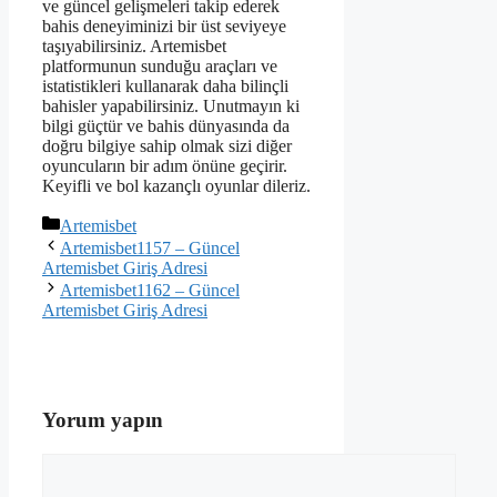
ve güncel gelişmeleri takip ederek
bahis deneyiminizi bir üst seviyeye
taşıyabilirsiniz. Artemisbet
platformunun sunduğu araçları ve
istatistikleri kullanarak daha bilinçli
bahisler yapabilirsiniz. Unutmayın ki
bilgi güçtür ve bahis dünyasında da
doğru bilgiye sahip olmak sizi diğer
oyuncuların bir adım önüne geçirir.
Keyifli ve bol kazançlı oyunlar dileriz.
Kategoriler
Artemisbet
Artemisbet1157 – Güncel
Artemisbet Giriş Adresi
Artemisbet1162 – Güncel
Artemisbet Giriş Adresi
Yorum yapın
Yorum