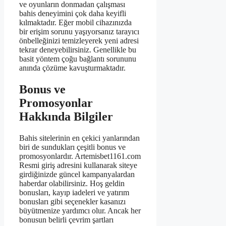
ve oyunların donmadan çalışması
bahis deneyimini çok daha keyifli
kılmaktadır. Eğer mobil cihazınızda
bir erişim sorunu yaşıyorsanız tarayıcı
önbelleğinizi temizleyerek yeni adresi
tekrar deneyebilirsiniz. Genellikle bu
basit yöntem çoğu bağlantı sorununu
anında çözüme kavuşturmaktadır.
Bonus ve
Promosyonlar
Hakkında Bilgiler
Bahis sitelerinin en çekici yanlarından
biri de sundukları çeşitli bonus ve
promosyonlardır. Artemisbet1161.com
Resmi giriş adresini kullanarak siteye
girdiğinizde güncel kampanyalardan
haberdar olabilirsiniz. Hoş geldin
bonusları, kayıp iadeleri ve yatırım
bonusları gibi seçenekler kasanızı
büyütmenize yardımcı olur. Ancak her
bonusun belirli çevrim şartları