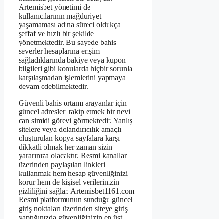
Artemisbet yönetimi de
kullanıcılarının mağduriyet
yaşamaması adına süreci oldukça
şeffaf ve hızlı bir şekilde
yönetmektedir. Bu sayede bahis
severler hesaplarına erişim
sağladıklarında bakiye veya kupon
bilgileri gibi konularda hiçbir sorunla
karşılaşmadan işlemlerini yapmaya
devam edebilmektedir.
Güvenli bahis ortamı arayanlar için
güncel adresleri takip etmek bir nevi
can simidi görevi görmektedir. Yanlış
sitelere veya dolandırıcılık amaçlı
oluşturulan kopya sayfalara karşı
dikkatli olmak her zaman sizin
yararınıza olacaktır. Resmi kanallar
üzerinden paylaşılan linkleri
kullanmak hem hesap güvenliğinizi
korur hem de kişisel verilerinizin
gizliliğini sağlar. Artemisbet1161.com
Resmi platformunun sunduğu güncel
giriş noktaları üzerinden siteye giriş
yaptığınızda güvenliğinizin en üst