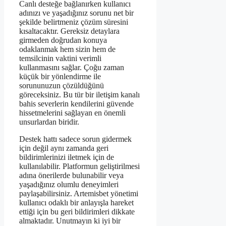
Canlı desteğe bağlanırken kullanıcı
adınızı ve yaşadığınız sorunu net bir
şekilde belirtmeniz çözüm süresini
kısaltacaktır. Gereksiz detaylara
girmeden doğrudan konuya
odaklanmak hem sizin hem de
temsilcinin vaktini verimli
kullanmasını sağlar. Çoğu zaman
küçük bir yönlendirme ile
sorununuzun çözüldüğünü
göreceksiniz. Bu tür bir iletişim kanalı
bahis severlerin kendilerini güvende
hissetmelerini sağlayan en önemli
unsurlardan biridir.
Destek hattı sadece sorun gidermek
için değil aynı zamanda geri
bildirimlerinizi iletmek için de
kullanılabilir. Platformun geliştirilmesi
adına önerilerde bulunabilir veya
yaşadığınız olumlu deneyimleri
paylaşabilirsiniz. Artemisbet yönetimi
kullanıcı odaklı bir anlayışla hareket
ettiği için bu geri bildirimleri dikkate
almaktadır. Unutmayın ki iyi bir