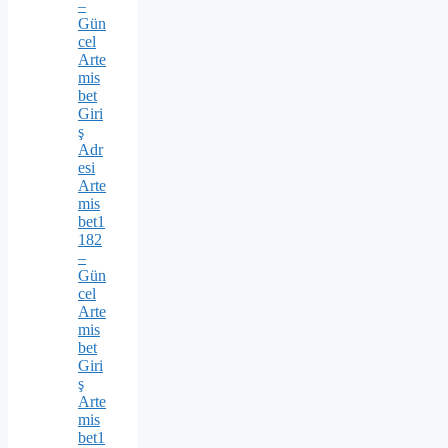
–
Gün
cel
Arte
mis
bet
Giri
ş
Adr
esi
Arte
mis
bet1
182
–
Gün
cel
Arte
mis
bet
Giri
ş
Arte
mis
bet1