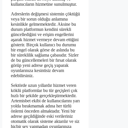
kullanıcıların hizmetine sunulmuştur.
Adreslerin değişmesi sistemin çöktüğü
veya bir sorun olduğu anlamına
kesinlikle gelmemektedir. Aksine bu
durum platformun kendini sürekli
güncellediğini ve erişim engellerini
aşarak hizmet vermeye devam ettiğini
gösterir. Birçok kullanıcı bu durumu
bir engel olarak görse de aslında bu
bir süreklilik sağlama çabasıdır. Sizler
de bu güncellemeleri bir fırsat olarak
görüp yeni adrese geçiş yaparak
oyunlarınıza kesintisiz devam
edebilirsiniz.
Sektörde uzun yıllardır hizmet veren
köklü platformlar bu tür geçişleri çok
hızlı bir şekilde gerçekleştirmektedir.
Artemisbet ekibi de kullanıcılarını yarı
yolda bırakmamak adına her türlü
önlemi önceden almaktadır. Yeni bir
adrese geçildiğinde eski verileriniz
otomatik olarak sisteme aktarılır ve siz
hiçbir şey yapmadan oyunlarınıza