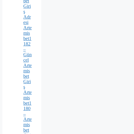
bet
Giri
ş
Adr
esi
Arte
mis
bet1
182
–
Gün
cel
Arte
mis
bet
Giri
ş
Arte
mis
bet1
180
–
Arte
mis
bet