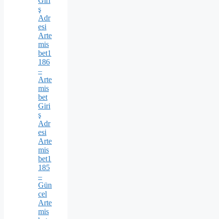
Giri
ş
Adr
esi
Arte
mis
bet1
186
–
Arte
mis
bet
Giri
ş
Adr
esi
Arte
mis
bet1
185
–
Gün
cel
Arte
mis