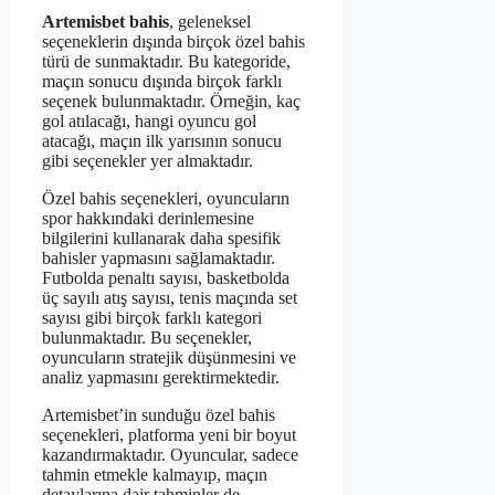
Artemisbet bahis
, geleneksel
seçeneklerin dışında birçok özel bahis
türü de sunmaktadır. Bu kategoride,
maçın sonucu dışında birçok farklı
seçenek bulunmaktadır. Örneğin, kaç
gol atılacağı, hangi oyuncu gol
atacağı, maçın ilk yarısının sonucu
gibi seçenekler yer almaktadır.
Özel bahis seçenekleri, oyuncuların
spor hakkındaki derinlemesine
bilgilerini kullanarak daha spesifik
bahisler yapmasını sağlamaktadır.
Futbolda penaltı sayısı, basketbolda
üç sayılı atış sayısı, tenis maçında set
sayısı gibi birçok farklı kategori
bulunmaktadır. Bu seçenekler,
oyuncuların stratejik düşünmesini ve
analiz yapmasını gerektirmektedir.
Artemisbet’in sunduğu özel bahis
seçenekleri, platforma yeni bir boyut
kazandırmaktadır. Oyuncular, sadece
tahmin etmekle kalmayıp, maçın
detaylarına dair tahminler de