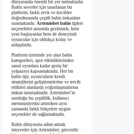
dünyasında önemli bir yer tutmaktadır.
Bahis severler için tasarlanan bu
platform, farklı zevk ve tercihler
doğrultusunda çeşitli bahis imkanları
sunmaktadır.
Artemisbet bahis
tipleri
seçenekleri arasında gezinmek, hem
yeni başlayanlar hem de deneyimli
oyuncular için oldukça kolay ve
anlaşılırdır.
Platform üzerinde yer alan bahis
kategorileri, spor etkinliklerinden
sanal oyunlara kadar geniş bir
yelpazeyi kapsamaktadır. Her bir
bahis tipi, oyuncuların kendi
stratejilerini geliştirmelerine ve tercih
ettikleri alanlarda yoğunlaşmalarına
imkan tanımaktadır. Artemisbet’in
sunduğu bu çeşitlilik, kullanıcı
memnuniyetini artırırken aynı
zamanda farklı bütçelere uygun
seçenekler de sağlamaktadır.
Bahis dünyasına adım atmak
isteyenler için Artemisbet, güvenilir