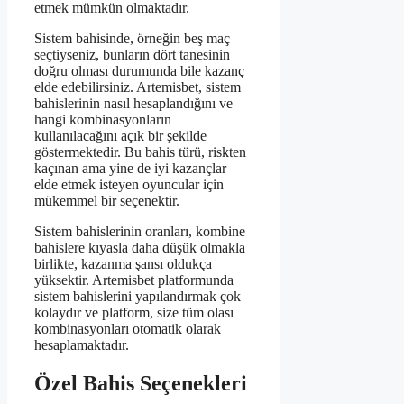
etmek mümkün olmaktadır.
Sistem bahisinde, örneğin beş maç
seçtiyseniz, bunların dört tanesinin
doğru olması durumunda bile kazanç
elde edebilirsiniz. Artemisbet, sistem
bahislerinin nasıl hesaplandığını ve
hangi kombinasyonların
kullanılacağını açık bir şekilde
göstermektedir. Bu bahis türü, riskten
kaçınan ama yine de iyi kazançlar
elde etmek isteyen oyuncular için
mükemmel bir seçenektir.
Sistem bahislerinin oranları, kombine
bahislere kıyasla daha düşük olmakla
birlikte, kazanma şansı oldukça
yüksektir. Artemisbet platformunda
sistem bahislerini yapılandırmak çok
kolaydır ve platform, size tüm olası
kombinasyonları otomatik olarak
hesaplamaktadır.
Özel Bahis Seçenekleri