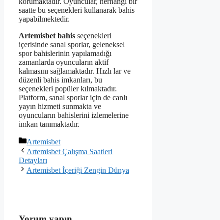
korumaktadır. Oyuncular, herhangi bir
saatte bu seçenekleri kullanarak bahis
yapabilmektedir.
Artemisbet bahis
seçenekleri
içerisinde sanal sporlar, geleneksel
spor bahislerinin yapılamadığı
zamanlarda oyuncuların aktif
kalmasını sağlamaktadır. Hızlı lar ve
düzenli bahis imkanları, bu
seçenekleri popüler kılmaktadır.
Platform, sanal sporlar için de canlı
yayın hizmeti sunmakta ve
oyuncuların bahislerini izlemelerine
imkan tanımaktadır.
Kategoriler
Artemisbet
Artemisbet Çalışma Saatleri
Detayları
Artemisbet İçeriği Zengin Dünya
Yorum yapın