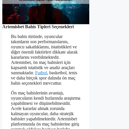
Artemisbet Bahis Tipleri Seçenekleri
Bu bahis türünde, oyuncular
takımların son performanslarını,
oyuncu sakatlıklarını, istatistikleri ve
diğer önemli faktörleri dikkate alarak
kararlarını verebilmektedir.
Artemisbet, ön maç bahisleri için
kapsamlı istatistik ve analiz araçları
sunmaktadır.
Futbol
, basketbol, tenis
ve daha birçok spor dalında ön maç
bahis seçenekleri mevcuttur.
Ön maç bahislerinin avantajı,
oyuncuların kendi hızlarında araştırma
yapabilmesi ve düşünebilmesidir.
Acele kararlar almak zorunda
kalmayan oyuncular, daha stratejik
bahisler yapabilmektedir. Artemisbet
platformunda ön maç bahislerine giriş