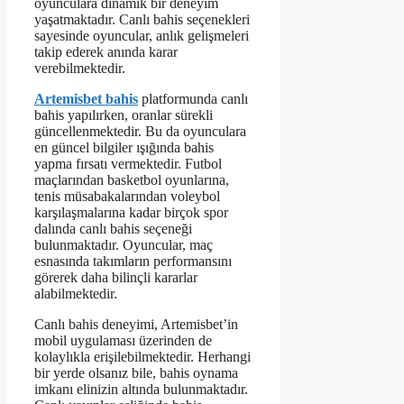
oyunculara dinamik bir deneyim
yaşatmaktadır. Canlı bahis seçenekleri
sayesinde oyuncular, anlık gelişmeleri
takip ederek anında karar
verebilmektedir.
Artemisbet bahis
platformunda canlı
bahis yapılırken, oranlar sürekli
güncellenmektedir. Bu da oyunculara
en güncel bilgiler ışığında bahis
yapma fırsatı vermektedir. Futbol
maçlarından basketbol oyunlarına,
tenis müsabakalarından voleybol
karşılaşmalarına kadar birçok spor
dalında canlı bahis seçeneği
bulunmaktadır. Oyuncular, maç
esnasında takımların performansını
görerek daha bilinçli kararlar
alabilmektedir.
Canlı bahis deneyimi, Artemisbet’in
mobil uygulaması üzerinden de
kolaylıkla erişilebilmektedir. Herhangi
bir yerde olsanız bile, bahis oynama
imkanı elinizin altında bulunmaktadır.