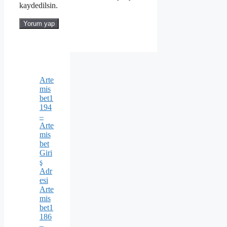
kaydedilsin.
Arte
mis
bet1
194
–
Arte
mis
bet
Giri
ş
Adr
esi
Arte
mis
bet1
186
–