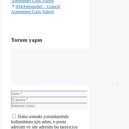
Artemisbet Giriş Adresi
694Artemisbet – Güncel
Artemisbet Giriş Adresi
Yorum yapın
Yorum
İsim
E-
posta
İnternet
sitesi
Daha sonraki yorumlarımda
kullanılması için adım, e-posta
adresim ve site adresim bu tarayıcıya