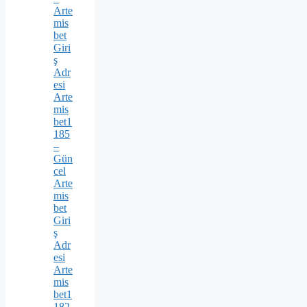
Arte
mis
bet
Giri
ş
Adr
esi
Arte
mis
bet1
185
–
Gün
cel
Arte
mis
bet
Giri
ş
Adr
esi
Arte
mis
bet1
182