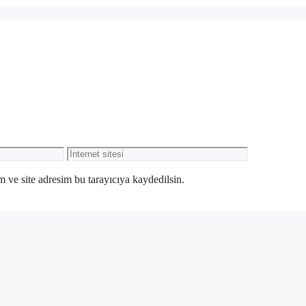
İnternet
sitesi
 ve site adresim bu tarayıcıya kaydedilsin.