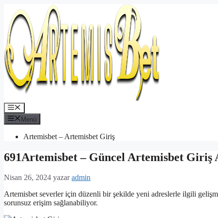
İçeriğe
atla
Menü
Menü
Artemisbet – Artemisbet Giriş
691Artemisbet – Güncel Artemisbet Giriş 
Nisan 26, 2024
yazar
admin
Artemisbet severler için düzenli bir şekilde yeni adreslerle ilgili gel
sorunsuz erişim sağlanabiliyor.