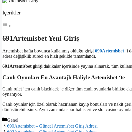
İçerikler
691Artemisbet Yeni Giriş
Artemisbet hafta boyunca kullanmış olduğu girişi
690Artemisbet
‘i d
adres değişiklik süreci en hızlı şekilde tamamlandı.
691Artemisbet girişi
dakikalar içerisinde yayına alınarak, tüm kullanıc
Canlı Oyunları En Avantajlı Haliyle Artemisbet ‘te
Canlı rulet ‘ten canlı blackjack ‘e diğer tüm canlı oyunlarla birlikte e
oynanıyor.
Canlı oyunlar için özel olarak hazırlanan kayıp bonusları ve nakit ge
dönüştürebilirsiniz. Aynı zamanda spor bahisleri ve slot casino oyunları
Kategoriler
Genel
690Artemisbet – Güncel Artemisbet Giriş Adresi
693Artemisbet – Güncel Artemisbet Giriş Adresi