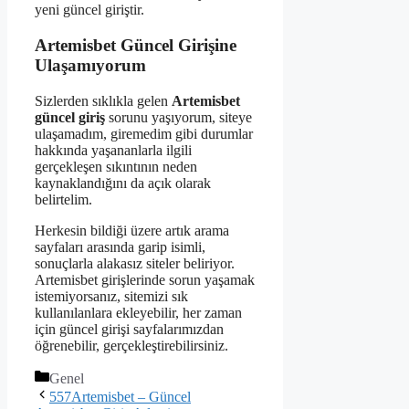
yeni güncel giriştir.
Artemisbet Güncel Girişine
Ulaşamıyorum
Sizlerden sıklıkla gelen
Artemisbet
güncel giriş
sorunu yaşıyorum, siteye
ulaşamadım, giremedim gibi durumlar
hakkında yaşananlarla ilgili
gerçekleşen sıkıntının neden
kaynaklandığını da açık olarak
belirtelim.
Herkesin bildiği üzere artık arama
sayfaları arasında garip isimli,
sonuçlarla alakasız siteler beliriyor.
Artemisbet girişlerinde sorun yaşamak
istemiyorsanız, sitemizi sık
kullanılanlara ekleyebilir, her zaman
için güncel girişi sayfalarımızdan
öğrenebilir, gerçekleştirebilirsiniz.
Kategoriler
Genel
557Artemisbet – Güncel