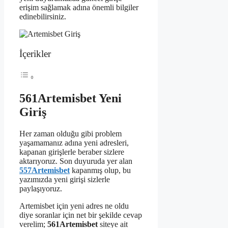
erişim sağlamak adına önemli bilgiler
edinebilirsiniz.
İçerikler
561Artemisbet Yeni
Giriş
Her zaman olduğu gibi problem
yaşamamanız adına yeni adresleri,
kapanan girişlerle beraber sizlere
aktarıyoruz. Son duyuruda yer alan
557Artemisbet
kapanmış olup, bu
yazımızda yeni girişi sizlerle
paylaşıyoruz.
Artemisbet için yeni adres ne oldu
diye soranlar için net bir şekilde cevap
verelim;
561Artemisbet
siteye ait