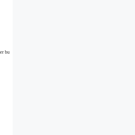
ler bu