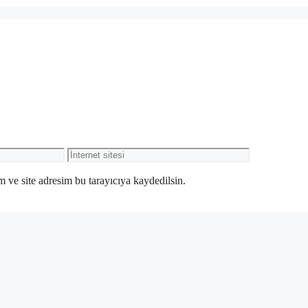
İnternet
sitesi
 ve site adresim bu tarayıcıya kaydedilsin.