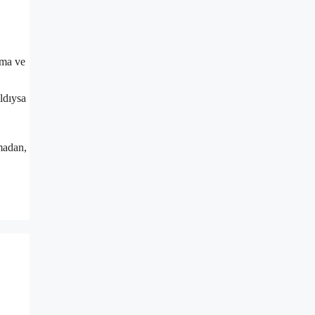
rma ve
ldıysa
amadan,