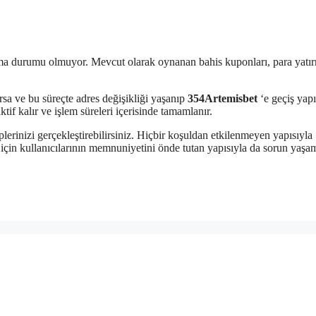
şanma durumu olmuyor. Mevcut olarak oynanan bahis kuponları, para yatı
rsa ve bu süreçte adres değişikliği yaşanıp
354Artemisbet
‘e geçiş yapı
if kalır ve işlem süreleri içerisinde tamamlanır.
lerinizi gerçekleştirebilirsiniz. Hiçbir koşuldan etkilenmeyen yapısıyla
n için kullanıcılarının memnuniyetini önde tutan yapısıyla da sorun yaş