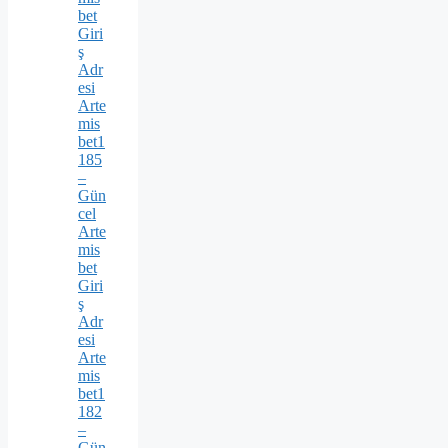
bet
Giri
ş
Adr
esi
Arte
mis
bet1
185
–
Gün
cel
Arte
mis
bet
Giri
ş
Adr
esi
Arte
mis
bet1
182
–
Gün