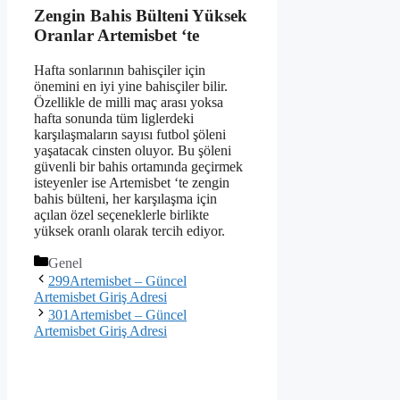
Zengin Bahis Bülteni Yüksek
Oranlar Artemisbet ‘te
Hafta sonlarının bahisçiler için
önemini en iyi yine bahisçiler bilir.
Özellikle de milli maç arası yoksa
hafta sonunda tüm liglerdeki
karşılaşmaların sayısı futbol şöleni
yaşatacak cinsten oluyor. Bu şöleni
güvenli bir bahis ortamında geçirmek
isteyenler ise Artemisbet ‘te zengin
bahis bülteni, her karşılaşma için
açılan özel seçeneklerle birlikte
yüksek oranlı olarak tercih ediyor.
Kategoriler
Genel
299Artemisbet – Güncel
Artemisbet Giriş Adresi
301Artemisbet – Güncel
Artemisbet Giriş Adresi