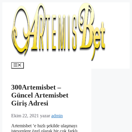
İçeriğe
atla
Menü
300Artemisbet –
Güncel Artemisbet
Giriş Adresi
Ekim 22, 2021
yazar
admin
Artemisbet ‘e hızlı şekilde ulaşmayı
isteyenlere özel olarak bir çok farklı