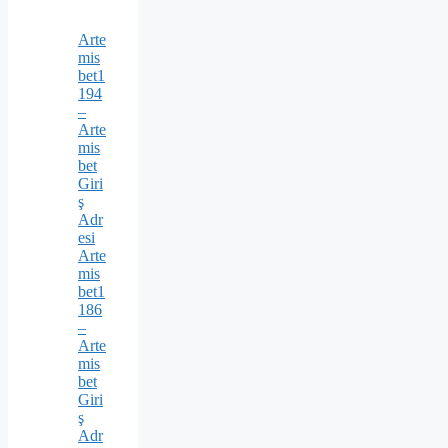
Arte
mis
bet1
194
–
Arte
mis
bet
Giri
ş
Adr
esi
Arte
mis
bet1
186
–
Arte
mis
bet
Giri
ş
Adr