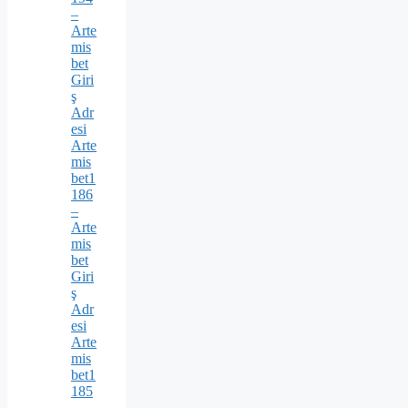
–
Arte
mis
bet
Giri
ş
Adr
esi
Arte
mis
bet1
186
–
Arte
mis
bet
Giri
ş
Adr
esi
Arte
mis
bet1
185
–