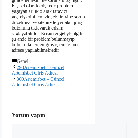
güncellemesini de sorunsuz aşmıştır.
Kişisel olarak erişimde problem
yaşayanlar ilk olarak tarayıcı
geçmişlerini temizleyebilir, yine sorun
düzelmez ise sitemizde yer alan giriş
butonuna tıklayarak erişim
sağlayabilirler. Erişim engeliyle ilgili
şu anda bir problem bulunmayıp,
bütün ülkelerden giriş işlemi güncel
adrese yapılabilmektedir.
Kategoriler
Genel
298Artemisbet – Güncel
Artemisbet Giriş Adresi
300Artemisbet – Güncel
Artemisbet Giriş Adresi
Yorum yapın
Yorum