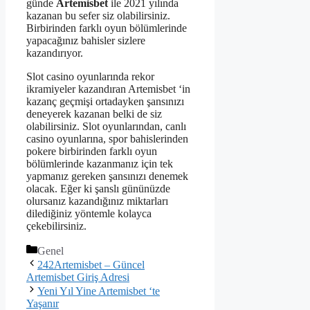
günde
Artemisbet
ile 2021 yılında
kazanan bu sefer siz olabilirsiniz.
Birbirinden farklı oyun bölümlerinde
yapacağınız bahisler sizlere
kazandırıyor.
Slot casino oyunlarında rekor
ikramiyeler kazandıran Artemisbet ‘in
kazanç geçmişi ortadayken şansınızı
deneyerek kazanan belki de siz
olabilirsiniz. Slot oyunlarından, canlı
casino oyunlarına, spor bahislerinden
pokere birbirinden farklı oyun
bölümlerinde kazanmanız için tek
yapmanız gereken şansınızı denemek
olacak. Eğer ki şanslı gününüzde
olursanız kazandığınız miktarları
dilediğiniz yöntemle kolayca
çekebilirsiniz.
Kategoriler
Genel
242Artemisbet – Güncel
Artemisbet Giriş Adresi
Yeni Yıl Yine Artemisbet ‘te
Yaşanır