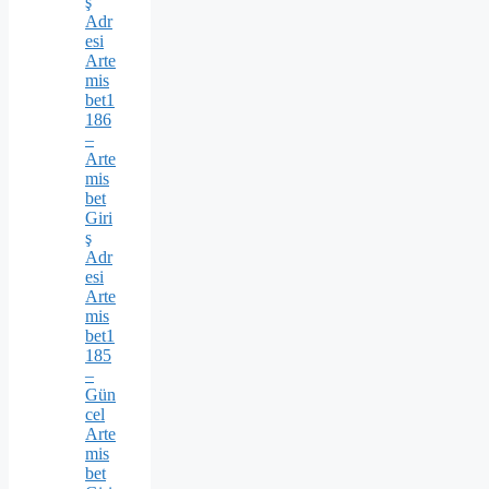
ş
Adr
esi
Arte
mis
bet1
186
–
Arte
mis
bet
Giri
ş
Adr
esi
Arte
mis
bet1
185
–
Gün
cel
Arte
mis
bet