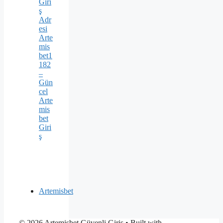
Giri
ş
Adr
esi
Arte
mis
bet1
182
–
Gün
cel
Arte
mis
bet
Giri
ş
Artemisbet
© 2026 Artemisbet Güvenli Giriş
• Built with