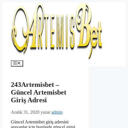
İçeriğe
atla
Menü
243Artemisbet –
Güncel Artemisbet
Giriş Adresi
Aralık 31, 2020
yazar
admin
Güncel Artemisbet giriş adresini
arayanlar için bugünde güncel girişi