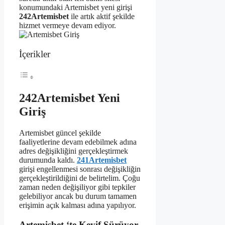
konumundaki Artemisbet yeni girişi
242Artemisbet
ile artık aktif şekilde
hizmet vermeye devam ediyor.
İçerikler
242Artemisbet Yeni
Giriş
Artemisbet güncel şekilde
faaliyetlerine devam edebilmek adına
adres değişikliğini gerçekleştirmek
durumunda kaldı.
241Artemisbet
girişi engellenmesi sonrası değişikliğin
gerçekleştirildiğini de belirtelim. Çoğu
zaman neden değişiliyor gibi tepkiler
gelebiliyor ancak bu durum tamamen
erişimin açık kalması adına yapılıyor.
Artemisbet ‘te Keyif Sürüyor