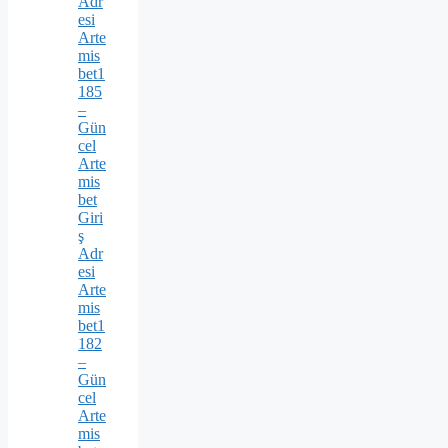
Adr
esi
Arte
mis
bet1
185
–
Gün
cel
Arte
mis
bet
Giri
ş
Adr
esi
Arte
mis
bet1
182
–
Gün
cel
Arte
mis