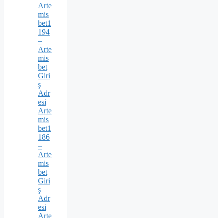
Arte
mis
bet1
194
–
Arte
mis
bet
Giri
ş
Adr
esi
Arte
mis
bet1
186
–
Arte
mis
bet
Giri
ş
Adr
esi
Arte