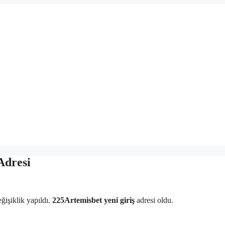
Adresi
ğişiklik yapıldı.
225Artemisbet yeni giriş
adresi oldu.