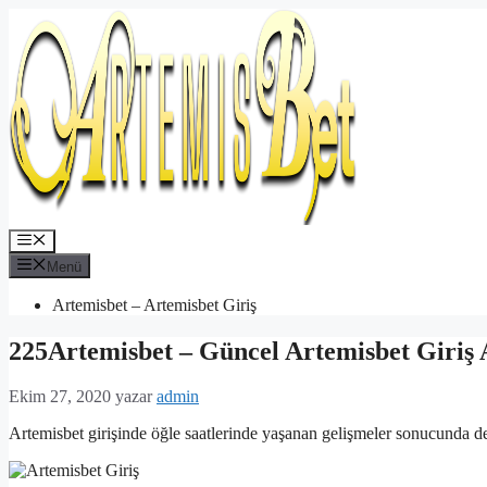
İçeriğe
atla
Menü
Menü
Artemisbet – Artemisbet Giriş
225Artemisbet – Güncel Artemisbet Giriş 
Ekim 27, 2020
yazar
admin
Artemisbet girişinde öğle saatlerinde yaşanan gelişmeler sonucunda de