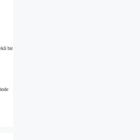
kli bir
sinde