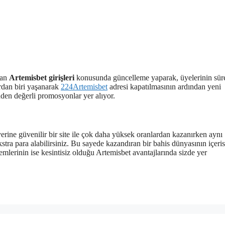
lan
Artemisbet girişleri
konusunda güncelleme yaparak, üyelerinin süre
ardan biri yaşanarak
224Artemisbet
adresi kapatılmasının ardından yeni
nden değerli promosyonlar yer alıyor.
erine güvenilir bir site ile çok daha yüksek oranlardan kazanırken aynı
tra para alabilirsiniz. Bu sayede kazandıran bir bahis dünyasının içeri
mlerinin ise kesintisiz olduğu Artemisbet avantajlarında sizde yer