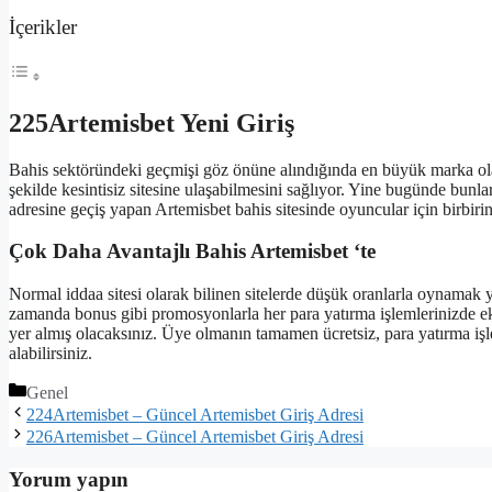
İçerikler
225Artemisbet Yeni Giriş
Bahis sektöründeki geçmişi göz önüne alındığında en büyük marka o
şekilde kesintisiz sitesine ulaşabilmesini sağlıyor. Yine bugünde bunl
adresine geçiş yapan Artemisbet bahis sitesinde oyuncular için birbiri
Çok Daha Avantajlı Bahis Artemisbet ‘te
Normal iddaa sitesi olarak bilinen sitelerde düşük oranlarla oynamak y
zamanda bonus gibi promosyonlarla her para yatırma işlemlerinizde eks
yer almış olacaksınız. Üye olmanın tamamen ücretsiz, para yatırma işle
alabilirsiniz.
Kategoriler
Genel
224Artemisbet – Güncel Artemisbet Giriş Adresi
226Artemisbet – Güncel Artemisbet Giriş Adresi
Yorum yapın