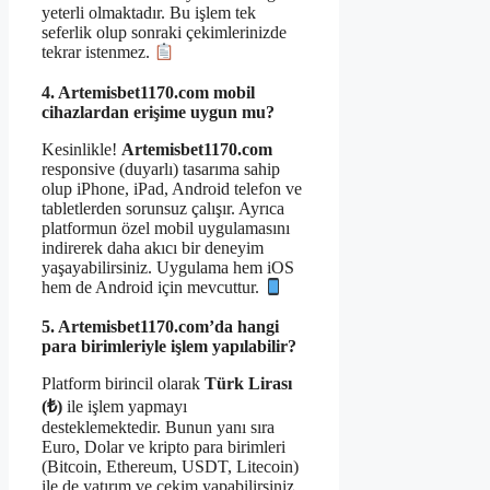
yeterli olmaktadır. Bu işlem tek
seferlik olup sonraki çekimlerinizde
tekrar istenmez.
4. Artemisbet1170.com mobil
cihazlardan erişime uygun mu?
Kesinlikle!
Artemisbet1170.com
responsive (duyarlı) tasarıma sahip
olup iPhone, iPad, Android telefon ve
tabletlerden sorunsuz çalışır. Ayrıca
platformun özel mobil uygulamasını
indirerek daha akıcı bir deneyim
yaşayabilirsiniz. Uygulama hem iOS
hem de Android için mevcuttur.
5. Artemisbet1170.com’da hangi
para birimleriyle işlem yapılabilir?
Platform birincil olarak
Türk Lirası
(₺)
ile işlem yapmayı
desteklemektedir. Bunun yanı sıra
Euro, Dolar ve kripto para birimleri
(Bitcoin, Ethereum, USDT, Litecoin)
ile de yatırım ve çekim yapabilirsiniz.