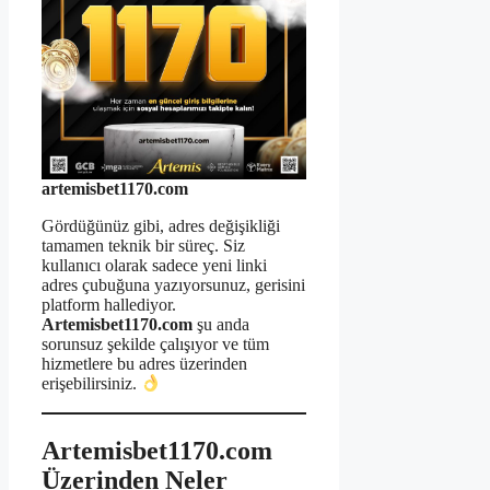
artemisbet1170.com
Gördüğünüz gibi, adres değişikliği
tamamen teknik bir süreç. Siz
kullanıcı olarak sadece yeni linki
adres çubuğuna yazıyorsunuz, gerisini
platform hallediyor.
Artemisbet1170.com
şu anda
sorunsuz şekilde çalışıyor ve tüm
hizmetlere bu adres üzerinden
erişebilirsiniz.
Artemisbet1170.com
Üzerinden Neler