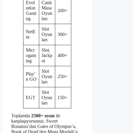
Evol
Canlı
ution
Masa
200+
Gami
Oyun
ng
ları
Slot
NetE
Oyun
300+
nt
ları
Micr
Slot,
ogam
Jackp
400+
ing
ot
Slot
Play’
Oyun
250+
n GO
ları
Slot
EGT
Oyun
150+
ları
Toplamda
2500+ oyun
ile
karşılaşıyorsunuz. Sweet
Bonanza’dan Gates of Olympus’a,
Book of Dead’den Mega Moolah’a