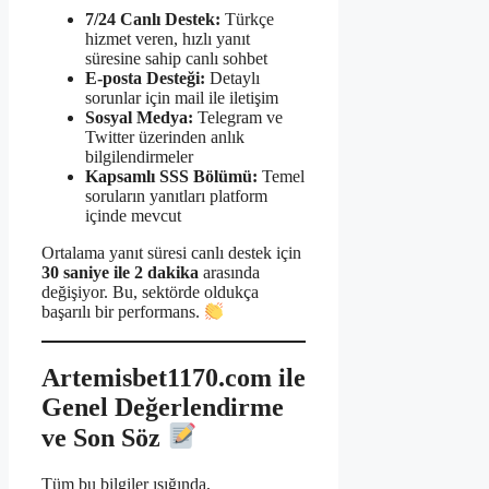
7/24 Canlı Destek:
Türkçe
hizmet veren, hızlı yanıt
süresine sahip canlı sohbet
E-posta Desteği:
Detaylı
sorunlar için mail ile iletişim
Sosyal Medya:
Telegram ve
Twitter üzerinden anlık
bilgilendirmeler
Kapsamlı SSS Bölümü:
Temel
soruların yanıtları platform
içinde mevcut
Ortalama yanıt süresi canlı destek için
30 saniye ile 2 dakika
arasında
değişiyor. Bu, sektörde oldukça
başarılı bir performans.
Artemisbet1170.com ile
Genel Değerlendirme
ve Son Söz
Tüm bu bilgiler ışığında,