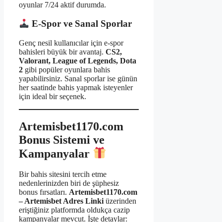
oyunlar 7/24 aktif durumda.
E-Spor ve Sanal Sporlar
Genç nesil kullanıcılar için e-spor
bahisleri büyük bir avantaj.
CS2,
Valorant, League of Legends, Dota
2
gibi popüler oyunlara bahis
yapabilirsiniz. Sanal sporlar ise günün
her saatinde bahis yapmak isteyenler
için ideal bir seçenek.
Artemisbet1170.com
Bonus Sistemi ve
Kampanyalar
Bir bahis sitesini tercih etme
nedenlerinizden biri de şüphesiz
bonus fırsatları.
Artemisbet1170.com
– Artemisbet Adres Linki
üzerinden
eriştiğiniz platformda oldukça cazip
kampanyalar mevcut. İşte detaylar: