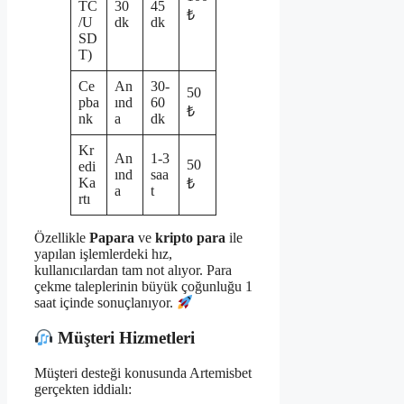
TC
30
45
₺
/U
dk
dk
SD
T)
Ce
An
30-
50
pba
ınd
60
₺
nk
a
dk
Kr
An
1-3
50
edi
ınd
saa
Ka
₺
a
t
rtı
Özellikle
Papara
ve
kripto para
ile
yapılan işlemlerdeki hız,
kullanıcılardan tam not alıyor. Para
çekme taleplerinin büyük çoğunluğu 1
saat içinde sonuçlanıyor.
Müşteri Hizmetleri
Müşteri desteği konusunda Artemisbet
gerçekten iddialı: