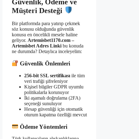
Güvenlik, Ödeme ve
Müşteri Desteği
Bir platformda para yatırıp çekmek
söz konusu olduğunda güvenlik
konusu en öncelikli mesele haline
geliyor.
Artemisbet1170.com –
Artemisbet Adres Linki
bu konuda
ne durumda? Detaylıca inceleyelim:
Güvenlik Önlemleri
256-bit SSL sertifikası
ile tüm
veri trafiği şifreleniyor
Kişisel bilgiler GDPR uyumlu
politikalarla korunuyor
İki aşamalı doğrulama (2FA)
seçeneği sunuluyor
Hesap güvenliği için otomatik
oturum kapatma özelliği mevcut
Ödeme Yöntemleri
Türk kullanıcıların alışkanlıklarına