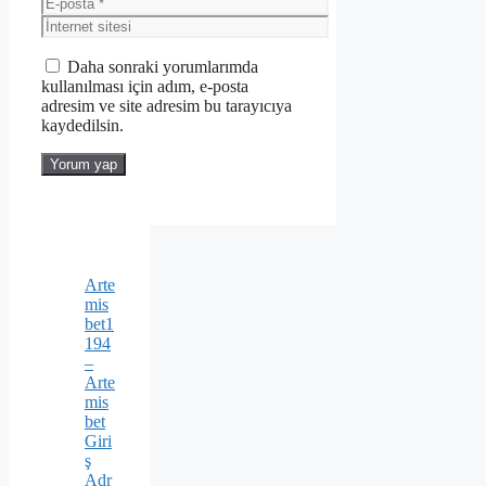
E-
posta
İnternet
sitesi
Daha sonraki yorumlarımda
kullanılması için adım, e-posta
adresim ve site adresim bu tarayıcıya
kaydedilsin.
Arte
mis
bet1
194
–
Arte
mis
bet
Giri
ş
Adr