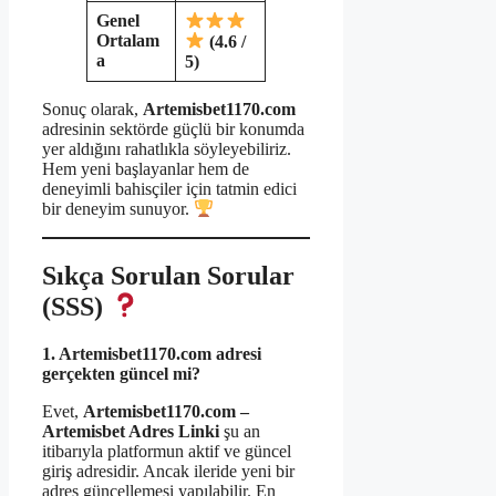
Genel
Ortalam
(4.6 /
a
5)
Sonuç olarak,
Artemisbet1170.com
adresinin sektörde güçlü bir konumda
yer aldığını rahatlıkla söyleyebiliriz.
Hem yeni başlayanlar hem de
deneyimli bahisçiler için tatmin edici
bir deneyim sunuyor.
Sıkça Sorulan Sorular
(SSS)
1. Artemisbet1170.com adresi
gerçekten güncel mi?
Evet,
Artemisbet1170.com –
Artemisbet Adres Linki
şu an
itibarıyla platformun aktif ve güncel
giriş adresidir. Ancak ileride yeni bir
adres güncellemesi yapılabilir. En