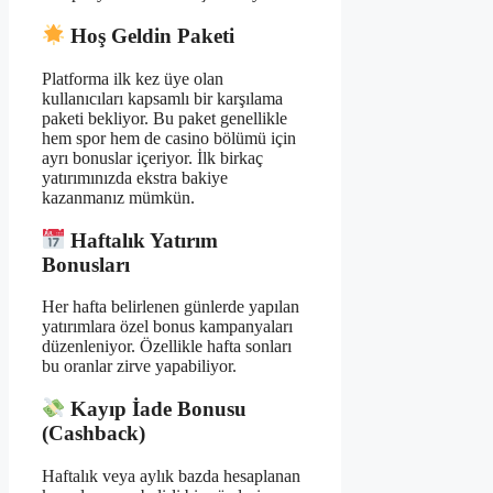
Hoş Geldin Paketi
Platforma ilk kez üye olan
kullanıcıları kapsamlı bir karşılama
paketi bekliyor. Bu paket genellikle
hem spor hem de casino bölümü için
ayrı bonuslar içeriyor. İlk birkaç
yatırımınızda ekstra bakiye
kazanmanız mümkün.
Haftalık Yatırım
Bonusları
Her hafta belirlenen günlerde yapılan
yatırımlara özel bonus kampanyaları
düzenleniyor. Özellikle hafta sonları
bu oranlar zirve yapabiliyor.
Kayıp İade Bonusu
(Cashback)
Haftalık veya aylık bazda hesaplanan