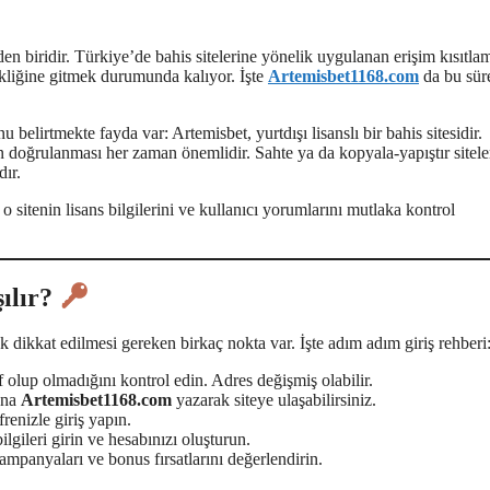
en biridir. Türkiye’de bahis sitelerine yönelik uygulanan erişim kısıtlam
işikliğine gitmek durumunda kalıyor. İşte
Artemisbet1168.com
da bu sür
belirtmekte fayda var: Artemisbet, yurtdışı lisanslı bir bahis sitesidir.
n doğrulanması her zaman önemlidir. Sahte ya da kopyala-yapıştır sitel
dır.
 sitenin lisans bilgilerini ve kullanıcı yorumlarını mutlaka kontrol
şılır?
k dikkat edilmesi gereken birkaç nokta var. İşte adım adım giriş rehberi
olup olmadığını kontrol edin. Adres değişmiş olabilir.
una
Artemisbet1168.com
yazarak siteye ulaşabilirsiniz.
renizle giriş yapın.
gileri girin ve hesabınızı oluşturun.
ampanyaları ve bonus fırsatlarını değerlendirin.