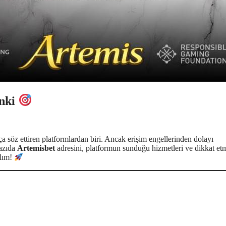
inki
a söz ettiren platformlardan biri. Ancak erişim engellerinden dolayı
yazıda
Artemisbet
adresini, platformun sunduğu hizmetleri ve dikkat et
alım!