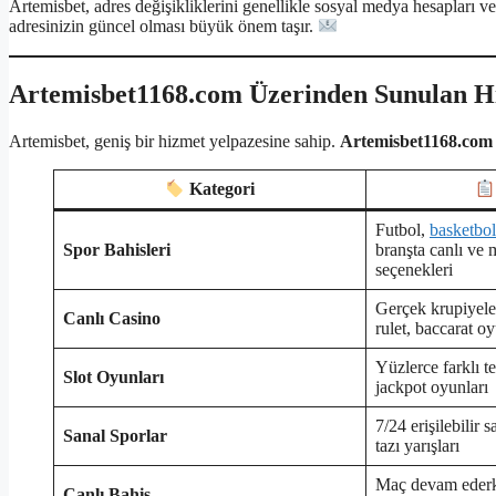
Artemisbet, adres değişikliklerini genellikle sosyal medya hesapları ve
adresinizin güncel olması büyük önem taşır.
Artemisbet1168.com Üzerinden Sunulan H
Artemisbet, geniş bir hizmet yelpazesine sahip.
Artemisbet1168.com
Kategori
Futbol,
basketbol
Spor Bahisleri
branşta canlı ve 
seçenekleri
Gerçek krupiyeler
Canlı Casino
rulet, baccarat oy
Yüzlerce farklı t
Slot Oyunları
jackpot oyunları
7/24 erişilebilir s
Sanal Sporlar
tazı yarışları
Maç devam ederk
Canlı Bahis