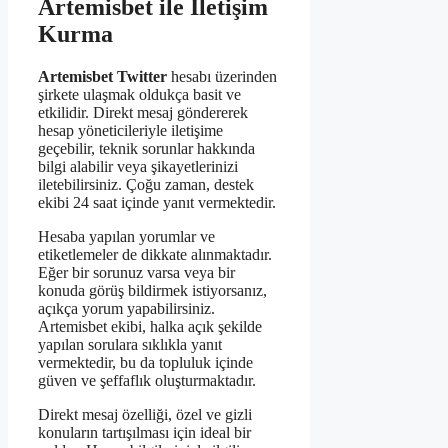
Artemisbet ile İletişim
Kurma
Artemisbet Twitter
hesabı üzerinden
şirkete ulaşmak oldukça basit ve
etkilidir. Direkt mesaj göndererek
hesap yöneticileriyle iletişime
geçebilir, teknik sorunlar hakkında
bilgi alabilir veya şikayetlerinizi
iletebilirsiniz. Çoğu zaman, destek
ekibi 24 saat içinde yanıt vermektedir.
Hesaba yapılan yorumlar ve
etiketlemeler de dikkate alınmaktadır.
Eğer bir sorunuz varsa veya bir
konuda görüş bildirmek istiyorsanız,
açıkça yorum yapabilirsiniz.
Artemisbet ekibi, halka açık şekilde
yapılan sorulara sıklıkla yanıt
vermektedir, bu da topluluk içinde
güven ve şeffaflık oluşturmaktadır.
Direkt mesaj özelliği, özel ve gizli
konuların tartışılması için ideal bir