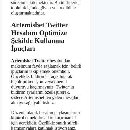
sürecini etkilemektedir. Bu tür liderler,
topluluk içinde güven ve kredibilite
oluşturmaktadırlar.
Artemisbet Twitter
Hesabını Optimize
Şekilde Kullanma
İpuçları
Artemisbet Twitter
hesabından
maksimum fayda sağlamak için, belirli
ipuçlarını takip etmek önemlidir.
Öncelikle, bildirimler açık tutarak
hiçbir promosyon veya önemli
duyuruyu kaçırmayınız. Twitter’ın
bildirim ayarlarını özelleştirerek,
sadece Artemisbet’ten gelen mesajları
almayı sağlayabilirsiniz.
Düzenli olarak hesabın paylaşımlarını
kontrol etmek, fırsatları kaçırmamak
için gereklidir. Özellikle sınırlı süreli
kampanyalara katılmak istiyorsanız,