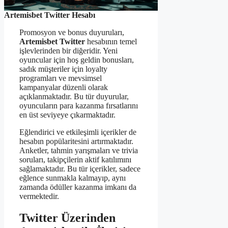
Artemisbet Twitter Hesabı
Promosyon ve bonus duyuruları,
Artemisbet Twitter
hesabının temel
işlevlerinden bir diğeridir. Yeni
oyuncular için hoş geldin bonusları,
sadık müşteriler için loyalty
programları ve mevsimsel
kampanyalar düzenli olarak
açıklanmaktadır. Bu tür duyurular,
oyuncuların para kazanma fırsatlarını
en üst seviyeye çıkarmaktadır.
Eğlendirici ve etkileşimli içerikler de
hesabın popülaritesini artırmaktadır.
Anketler, tahmin yarışmaları ve trivia
soruları, takipçilerin aktif katılımını
sağlamaktadır. Bu tür içerikler, sadece
eğlence sunmakla kalmayıp, aynı
zamanda ödüller kazanma imkanı da
vermektedir.
Twitter Üzerinden