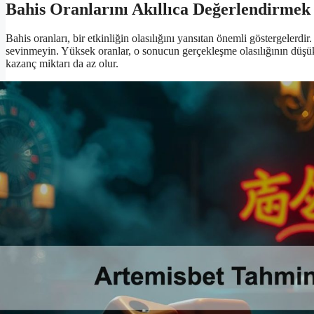
Bahis Oranlarını Akıllıca Değerlendirmek
Bahis oranları, bir etkinliğin olasılığını yansıtan önemli göstergelerdir
sevinmeyin. Yüksek oranlar, o sonucun gerçekleşme olasılığının düşük
kazanç miktarı da az olur.