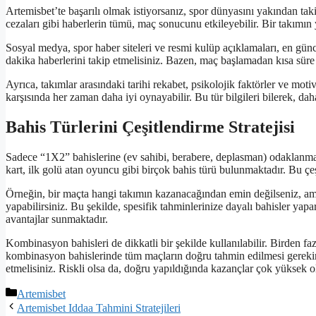
Artemisbet’te başarılı olmak istiyorsanız, spor dünyasını yakından takip
cezaları gibi haberlerin tümü, maç sonucunu etkileyebilir. Bir takımın
Sosyal medya, spor haber siteleri ve resmi kulüp açıklamaları, en gün
dakika haberlerini takip etmelisiniz. Bazen, maç başlamadan kısa süre 
Ayrıca, takımlar arasındaki tarihi rekabet, psikolojik faktörler ve moti
karşısında her zaman daha iyi oynayabilir. Bu tür bilgileri bilerek, d
Bahis Türlerini Çeşitlendirme Stratejisi
Sadece “1X2” bahislerine (ev sahibi, berabere, deplasman) odaklanmak, b
kart, ilk golü atan oyuncu gibi birçok bahis türü bulunmaktadır. Bu çeşit
Örneğin, bir maçta hangi takımın kazanacağından emin değilseniz, ama
yapabilirsiniz. Bu şekilde, spesifik tahminlerinize dayalı bahisler yapar
avantajlar sunmaktadır.
Kombinasyon bahisleri de dikkatli bir şekilde kullanılabilir. Birden fa
kombinasyon bahislerinde tüm maçların doğru tahmin edilmesi gereki
etmelisiniz. Riskli olsa da, doğru yapıldığında kazançlar çok yüksek ol
Kategoriler
Artemisbet
Artemisbet Iddaa Tahmini Stratejileri