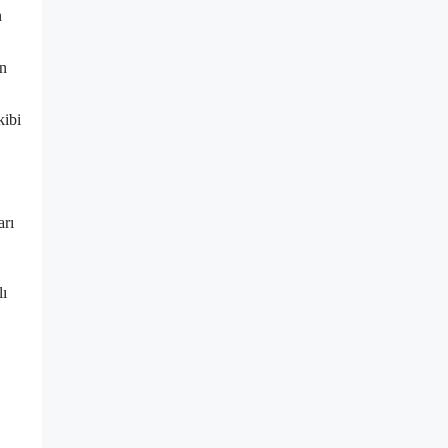
n
on
kibi
arı
lı