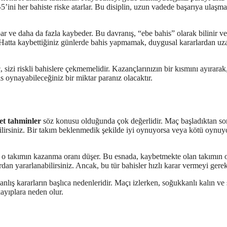
’ini her bahiste riske atarlar. Bu disiplin, uzun vadede başarıya ulaşm
par ve daha da fazla kaybeder. Bu davranış, “ebe bahis” olarak bilinir ve
lın. Hatta kaybettiğiniz günlerde bahis yapmamak, duygusal kararlardan uz
 sizi riskli bahislere çekmemelidir. Kazançlarınızın bir kısmını ayırarak
is oynayabileceğiniz bir miktar paranız olacaktır.
et tahminler
söz konusu olduğunda çok değerlidir. Maç başladıktan so
abilirsiniz. Bir takım beklenmedik şekilde iyi oynuyorsa veya kötü oynuy
da, o takımın kazanma oranı düşer. Bu esnada, kaybetmekte olan takımın 
an yararlanabilirsiniz. Ancak, bu tür bahisler hızlı karar vermeyi gerekt
nlış kararların başlıca nedenleridir. Maçı izlerken, soğukkanlı kalın ve
kayıplara neden olur.