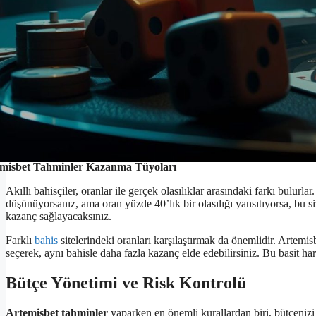
misbet Tahminler Kazanma Tüyoları
Akıllı bahisçiler, oranlar ile gerçek olasılıklar arasındaki farkı bulurl
düşünüyorsanız, ama oran yüzde 40’lık bir olasılığı yansıtıyorsa, bu
kazanç sağlayacaksınız.
Farklı
bahis
sitelerindeki oranları karşılaştırmak da önemlidir. Artemisb
seçerek, aynı bahisle daha fazla kazanç elde edebilirsiniz. Bu basit ha
Bütçe Yönetimi ve Risk Kontrolü
Artemisbet tahminler
yaparken en önemli kurallardan biri, bütçenizi