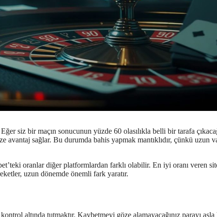
ar. Eğer siz bir maçın sonucunun yüzde 60 olasılıkla belli bir tarafa çıkaca
 size avantaj sağlar. Bu durumda bahis yapmak mantıklıdır, çünkü uzun 
et’teki oranlar diğer platformlardan farklı olabilir. En iyi oranı veren sit
reketler, uzun dönemde önemli fark yaratır.
 kontrol altında tutmaktır. Kaybetmeyi göze alamayacağınız parayı asla