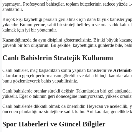
yapmayın. Profesyonel bahisçiler, toplam bütçelerinin sadece yüzde 1-5
anahtarıdır.
Birçok kişi kaybettiği paraları geri almak için daha büyük bahisler ya
yıkıcıdır. Bunun yerine, sabit bir strateji belirleyin ve ona sadık ka
kalmak için iyi bir yöntemdir.
Kazandığınızda da aynı disiplini göstermelisiniz. Bir iki büyük kazanç,
güvenli bir fon oluşturun. Bu şekilde, kaybettiğiniz günlerde bile, bah
Canlı Bahislerin Stratejik Kullanımı
Canlı bahisler, maç başladıktan sonra yapılan bahislerdir ve
Artemisb
takımların gerçek performansını görebilir ve daha bilinçli kararlar al
bunu gözlemleyerek bahis yapabilirsiniz.
Canlı bahislerde oranlar sürekli değişir. Takımlardan biri gol attığın
yükselir. Eğer o takımın geri döneceğine inanıyorsanız, yüksek oranlard
Canlı bahislerde dikkatli olmak da önemlidir. Heyecan ve acelecilik, ya
önceden planladığınız stratejilere sadık kalın. Ani kararlar, genellikle 
Spor Haberleri ve Güncel Bilgiler