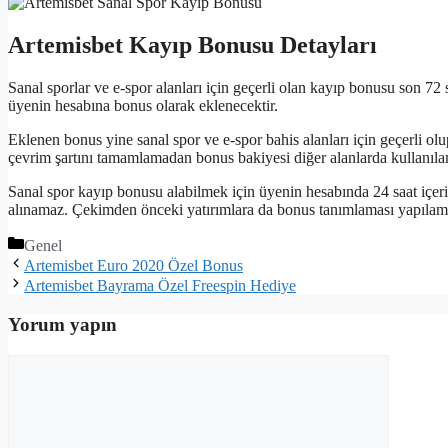
Artemisbet Kayıp Bonusu Detayları
Sanal sporlar ve e-spor alanları için geçerli olan kayıp bonusu son 72 
üyenin hesabına bonus olarak eklenecektir.
Eklenen bonus yine sanal spor ve e-spor bahis alanları için geçerli o
çevrim şartını tamamlamadan bonus bakiyesi diğer alanlarda kullanıl
Sanal spor kayıp bonusu alabilmek için üyenin hesabında 24 saat içer
alınamaz. Çekimden önceki yatırımlara da bonus tanımlaması yapılam
Kategoriler
Genel
Artemisbet Euro 2020 Özel Bonus
Artemisbet Bayrama Özel Freespin Hediye
Yorum yapın
Yorum