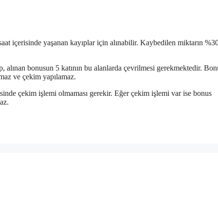
saat içerisinde yaşanan kayıplar için alınabilir. Kaybedilen miktarın %3
lup, alınan bonusun 5 katının bu alanlarda çevrilmesi gerekmektedir. Bon
amaz ve çekim yapılamaz.
isinde çekim işlemi olmaması gerekir. Eğer çekim işlemi var ise bonus
az.