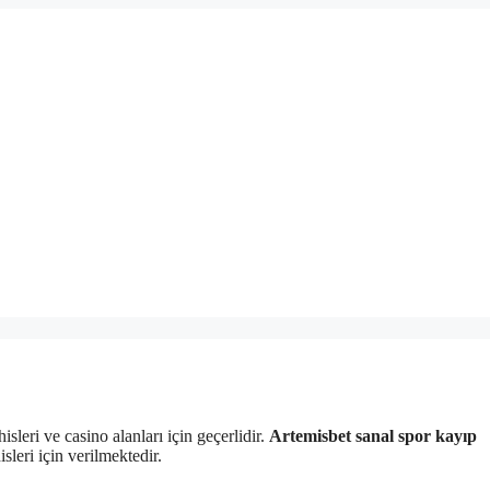
sleri ve casino alanları için geçerlidir.
Artemisbet sanal spor kayıp
sleri için verilmektedir.