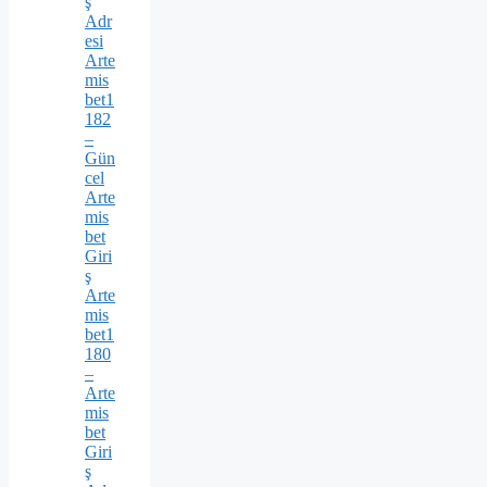
ş
Adr
esi
Arte
mis
bet1
182
–
Gün
cel
Arte
mis
bet
Giri
ş
Arte
mis
bet1
180
–
Arte
mis
bet
Giri
ş