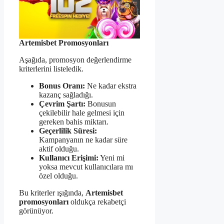
Artemisbet Promosyonları
Aşağıda, promosyon değerlendirme
kriterlerini listeledik.
Bonus Oranı:
Ne kadar ekstra
kazanç sağladığı.
Çevrim Şartı:
Bonusun
çekilebilir hale gelmesi için
gereken bahis miktarı.
Geçerlilik Süresi:
Kampanyanın ne kadar süre
aktif olduğu.
Kullanıcı Erişimi:
Yeni mi
yoksa mevcut kullanıcılara mı
özel olduğu.
Bu kriterler ışığında,
Artemisbet
promosyonları
oldukça rekabetçi
görünüyor.