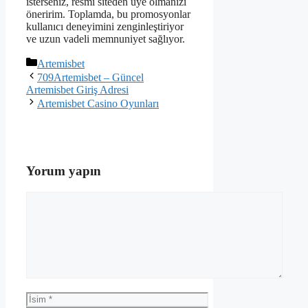
isterseniz, resmi siteden üye olmanızı
öneririm. Toplamda, bu promosyonlar
kullanıcı deneyimini zenginleştiriyor
ve uzun vadeli memnuniyet sağlıyor.
Kategoriler
Artemisbet
709Artemisbet – Güncel
Artemisbet Giriş Adresi
Artemisbet Casino Oyunları
Yorum yapın
Yorum
İsim