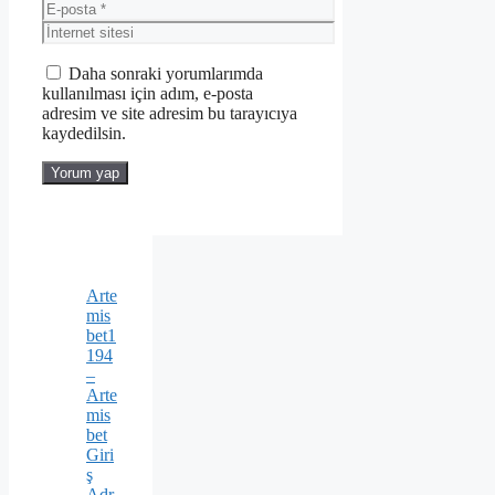
E-
posta
İnternet
sitesi
Daha sonraki yorumlarımda
kullanılması için adım, e-posta
adresim ve site adresim bu tarayıcıya
kaydedilsin.
Arte
mis
bet1
194
–
Arte
mis
bet
Giri
ş
Adr