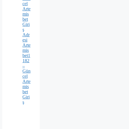
cel
Arte
mis
bet
Giri
ş
Adr
esi
Arte
mis
bet1
182
–
Gün
cel
Arte
mis
bet
Giri
ş