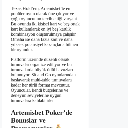
Texas Hold’em, Artemisbet’te en
popüler oyun olarak öne çıkıyor ve
çoğu oyuncunun tercih ettiği varyant.
Bu oyunda iki kişisel kart ve beş ortak
kart kullanılarak en iyi beş kartlık
kombinasyon oluşturulmaya çalışılır.
Omaha ise daha fazla kart ve daha
yüksek potansiyel kazançlarla bilinen
bir oyundur.
Platform üzerinde düzenli olarak
turnuvalar organize ediliyor ve bu
turnuvalarda büyük ödül havuzları
bulunuyor. Sit and Go oyunlarından
başlayarak multi-table turnuvalara
kadar her türlü format mevcuttur.
Oyuncular, kendi bütçelerine ve
deneyim seviyelerine uygun
turnuvalara katılabilirler.
Artemisbet Poker’de
Bonuslar ve