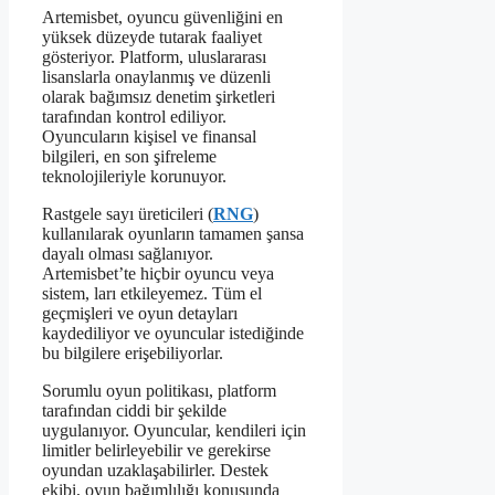
Artemisbet, oyuncu güvenliğini en
yüksek düzeyde tutarak faaliyet
gösteriyor. Platform, uluslararası
lisanslarla onaylanmış ve düzenli
olarak bağımsız denetim şirketleri
tarafından kontrol ediliyor.
Oyuncuların kişisel ve finansal
bilgileri, en son şifreleme
teknolojileriyle korunuyor.
Rastgele sayı üreticileri (
RNG
)
kullanılarak oyunların tamamen şansa
dayalı olması sağlanıyor.
Artemisbet’te hiçbir oyuncu veya
sistem, ları etkileyemez. Tüm el
geçmişleri ve oyun detayları
kaydediliyor ve oyuncular istediğinde
bu bilgilere erişebiliyorlar.
Sorumlu oyun politikası, platform
tarafından ciddi bir şekilde
uygulanıyor. Oyuncular, kendileri için
limitler belirleyebilir ve gerekirse
oyundan uzaklaşabilirler. Destek
ekibi, oyun bağımlılığı konusunda