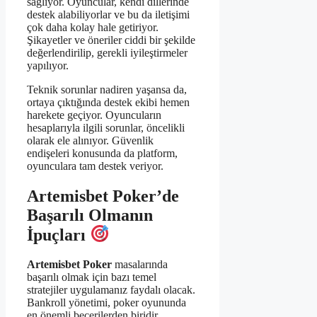
sağlıyor. Oyuncular, kendi dillerinde
destek alabiliyorlar ve bu da iletişimi
çok daha kolay hale getiriyor.
Şikayetler ve öneriler ciddi bir şekilde
değerlendirilip, gerekli iyileştirmeler
yapılıyor.
Teknik sorunlar nadiren yaşansa da,
ortaya çıktığında destek ekibi hemen
harekete geçiyor. Oyuncuların
hesaplarıyla ilgili sorunlar, öncelikli
olarak ele alınıyor. Güvenlik
endişeleri konusunda da platform,
oyunculara tam destek veriyor.
Artemisbet Poker’de
Başarılı Olmanın
İpuçları
Artemisbet Poker
masalarında
başarılı olmak için bazı temel
stratejiler uygulamanız faydalı olacak.
Bankroll yönetimi, poker oyununda
en önemli becerilerden biridir.