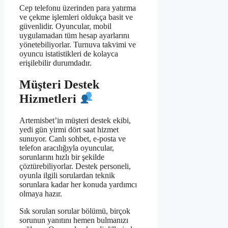
Cep telefonu üzerinden para yatırma
ve çekme işlemleri oldukça basit ve
güvenlidir. Oyuncular, mobil
uygulamadan tüm hesap ayarlarını
yönetebiliyorlar. Turnuva takvimi ve
oyuncu istatistikleri de kolayca
erişilebilir durumdadır.
Müşteri Destek
Hizmetleri
Artemisbet’in müşteri destek ekibi,
yedi gün yirmi dört saat hizmet
sunuyor. Canlı sohbet, e-posta ve
telefon aracılığıyla oyuncular,
sorunlarını hızlı bir şekilde
çöztürebiliyorlar. Destek personeli,
oyunla ilgili sorulardan teknik
sorunlara kadar her konuda yardımcı
olmaya hazır.
Sık sorulan sorular bölümü, birçok
sorunun yanıtını hemen bulmanızı