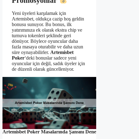
Promosyonlar
Yeni üyeleri karşılamak için
Artemisbet, oldukça cazip hoş geldin
bonusu sunuyor. Bu bonus, ilk
yatırımınıza ek olarak ekstra chip ve
turnuva tokenleri şeklinde geri
dönüyor. Böylece oyuncular daha
fazla masaya oturabilir ve daha uzun
süre oynayabilirler.
Artemisbet
Poker
‘deki bonuslar sadece yeni
oyuncular için değil, sadık üyeler için
de düzenli olarak güncelleniyor.
Artemisbet Poker Masalarında Şansını Dene