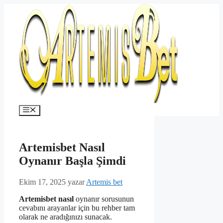
İçeriğe
atla
Menü
Artemisbet Nasıl
Oynanır Başla Şimdi
Ekim 17, 2025
yazar
Artemis bet
Artemisbet nasıl
oynanır sorusunun
cevabını arayanlar için bu rehber tam
olarak ne aradığınızı sunacak.