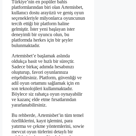
Türkiye’nin en popüler bahis
platformlarından biri olan Artemisbet,
kullanıcı dostu arayüzü ve geniş oyun
seçenekleriyle milyonlarca oyuncunun
tercih ettiği bir platform haline
gelmiştir. İster yeni başlayan ister
deneyimli bir oyuncu olun, bu
platformda herkes için bir şeyler
bulunmaktadır.
Artemisbet’e başlamak aslında
oldukça basit ve hızlı bir süreçtir.
Sadece birkaç adımda hesabınızı
oluşturup, favori oyunlarınıza
erişebilirsiniz. Platform, güvenliği ve
adil oyun ortamını sağlamak için en
son teknolojileri kullanmaktadır.
Böylece siz rahatça oyun oynayabilir
ve kazanç elde etme fırsatlarından
yararlanabilirsiniz.
Bu rehberde, Artemisbet’in tüm temel
özelliklerini, kayıt işlemini, para
yatırma ve çekme yöntemlerini, sowie
mevcut oyun türlerini detaylı bir