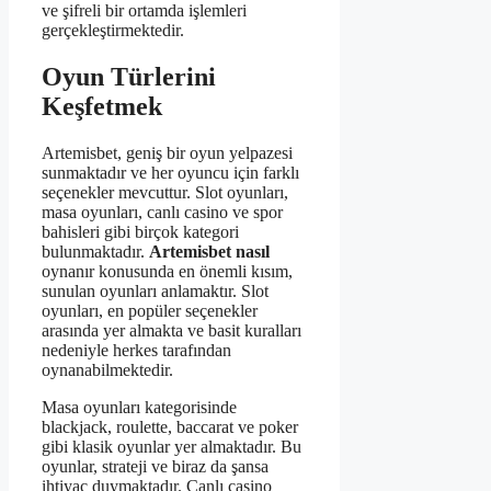
ve şifreli bir ortamda işlemleri
gerçekleştirmektedir.
Oyun Türlerini
Keşfetmek
Artemisbet, geniş bir oyun yelpazesi
sunmaktadır ve her oyuncu için farklı
seçenekler mevcuttur. Slot oyunları,
masa oyunları, canlı casino ve spor
bahisleri gibi birçok kategori
bulunmaktadır.
Artemisbet nasıl
oynanır konusunda en önemli kısım,
sunulan oyunları anlamaktır. Slot
oyunları, en popüler seçenekler
arasında yer almakta ve basit kuralları
nedeniyle herkes tarafından
oynanabilmektedir.
Masa oyunları kategorisinde
blackjack, roulette, baccarat ve poker
gibi klasik oyunlar yer almaktadır. Bu
oyunlar, strateji ve biraz da şansa
ihtiyaç duymaktadır. Canlı casino