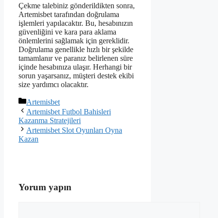
Çekme talebiniz gönderildikten sonra,
Artemisbet tarafından doğrulama
işlemleri yapılacaktır. Bu, hesabınızın
güvenliğini ve kara para aklama
önlemlerini sağlamak için gereklidir.
Doğrulama genellikle hızlı bir şekilde
tamamlanır ve paranız belirlenen süre
içinde hesabınıza ulaşır. Herhangi bir
sorun yaşarsanız, müşteri destek ekibi
size yardımcı olacaktır.
Kategoriler
Artemisbet
Artemisbet Futbol Bahisleri
Kazanma Stratejileri
Artemisbet Slot Oyunları Oyna
Kazan
Yorum yapın
Yorum