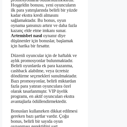
Hoşgeldin bonusu, yeni oyuncuların
ilk para yatırışlarında belirli bir yüzde
kadar ekstra kredi almasını
sağlamaktadır. Bu bonus, oyun
oynama şansınızı artırır ve daha fazla
kazanç elde etme imkanı sunar.
Artemisbet nasıl
oynanır diye
düşünenler için bonuslar, başlamak
için harika bir fırsattır.
Düzenli oyuncular için de haftalık ve
aylık promosyonlar bulunmaktadır.
Belirli oyunlarda ek para kazanma,
cashback alabilme, veya ücretsiz
döndürme seçenekleri sunulmaktadır.
Bazı promosyonlar, belirli miktardan
fazla para yatıran oyunculara özel
olarak tasarlanmıştır. VIP üyelik
programı, en aktif oyuncuları ekstra
avantajlarla ödüllendirmektedir.
Bonusları kullanırken dikkat edilmesi
gereken bazı şartlar vardır. Çoğu
bonus, belirli bir sayıda oyun
oynanması gerektiğini şart