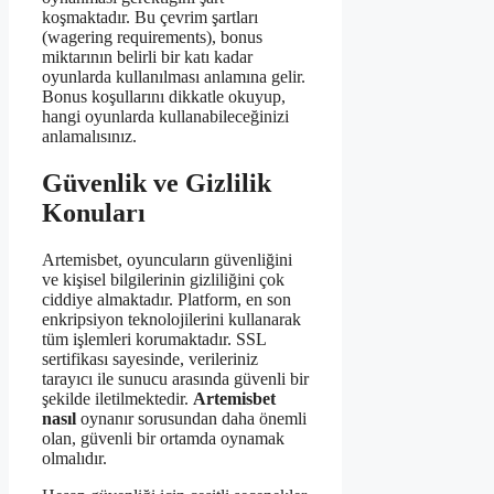
koşmaktadır. Bu çevrim şartları
(wagering requirements), bonus
miktarının belirli bir katı kadar
oyunlarda kullanılması anlamına gelir.
Bonus koşullarını dikkatle okuyup,
hangi oyunlarda kullanabileceğinizi
anlamalısınız.
Güvenlik ve Gizlilik
Konuları
Artemisbet, oyuncuların güvenliğini
ve kişisel bilgilerinin gizliliğini çok
ciddiye almaktadır. Platform, en son
enkripsiyon teknolojilerini kullanarak
tüm işlemleri korumaktadır. SSL
sertifikası sayesinde, verileriniz
tarayıcı ile sunucu arasında güvenli bir
şekilde iletilmektedir.
Artemisbet
nasıl
oynanır sorusundan daha önemli
olan, güvenli bir ortamda oynamak
olmalıdır.