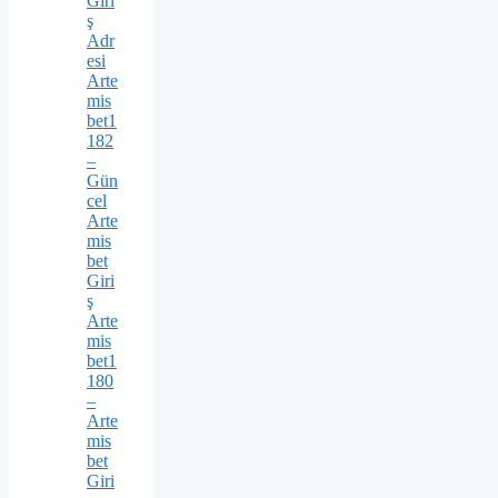
Giri
ş
Adr
esi
Arte
mis
bet1
182
–
Gün
cel
Arte
mis
bet
Giri
ş
Arte
mis
bet1
180
–
Arte
mis
bet
Giri