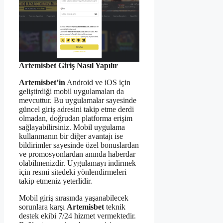
Artemisbet Giriş Nasıl Yapılır
Artemisbet’in
Android ve iOS için
geliştirdiği mobil uygulamaları da
mevcuttur. Bu uygulamalar sayesinde
güncel giriş adresini takip etme derdi
olmadan, doğrudan platforma erişim
sağlayabilirsiniz. Mobil uygulama
kullanmanın bir diğer avantajı ise
bildirimler sayesinde özel bonuslardan
ve promosyonlardan anında haberdar
olabilmenizdir. Uygulamayı indirmek
için resmi sitedeki yönlendirmeleri
takip etmeniz yeterlidir.
Mobil giriş sırasında yaşanabilecek
sorunlara karşı
Artemisbet
teknik
destek ekibi 7/24 hizmet vermektedir.