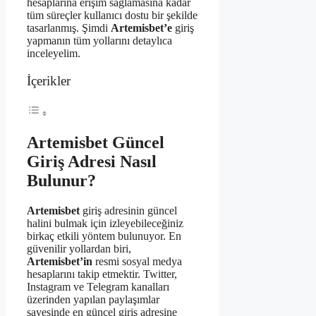
hesaplarına erişim sağlamasına kadar
tüm süreçler kullanıcı dostu bir şekilde
tasarlanmış. Şimdi
Artemisbet’e
giriş
yapmanın tüm yollarını detaylıca
inceleyelim.
İçerikler
Artemisbet Güncel
Giriş Adresi Nasıl
Bulunur?
Artemisbet
giriş adresinin güncel
halini bulmak için izleyebileceğiniz
birkaç etkili yöntem bulunuyor. En
güvenilir yollardan biri,
Artemisbet’in
resmi sosyal medya
hesaplarını takip etmektir. Twitter,
Instagram ve Telegram kanalları
üzerinden yapılan paylaşımlar
sayesinde en güncel giriş adresine