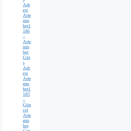
Adr
esi
Arte
mis
bet1
186
–
Arte
mis
bet
Giri
ş
Adr
esi
Arte
mis
bet1
185
–
Gün
cel
Arte
mis
bet