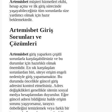
Artemisbet
müşteri hizmetleri ekibi,
hesap açma ve ilk giriş sürecinde
yaşayabileceğiniz tüm sorunlarda size
yardımcı olmak için hazır
beklemektedir.
Artemisbet Giriş
Sorunları ve
Çözümleri
Artemisbet
giriş yaparken çeşitli
sorunlarla karşılaşabilirsiniz ve bu
durumlar için hazırlıklı olmak
önemlidir. En sık karşılaşılan
sorunlardan biri, siteye erişim engeli
nedeniyle giriş yapamamaktır. Bu
durumda öncelikle güncel giriş
adresini kontrol etmelisiniz. Adres
değişiklikleri genellikle sitenin sosyal
medya hesaplarından duyurulur. Eğer
güncel adresi bildiğiniz halde erişim
sorunu yaşıyorsanız, tarayıcı
önbelleğini temizlemek veya farklı bir