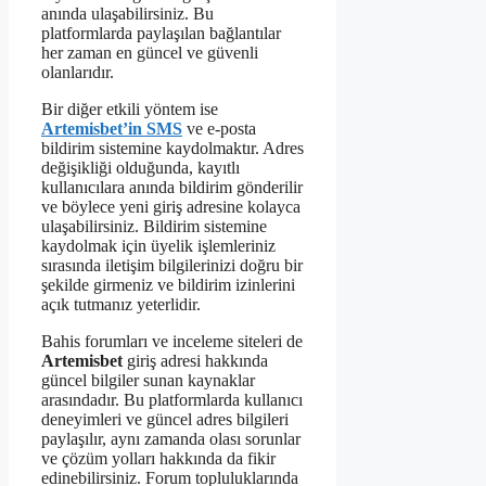
anında ulaşabilirsiniz. Bu
platformlarda paylaşılan bağlantılar
her zaman en güncel ve güvenli
olanlarıdır.
Bir diğer etkili yöntem ise
Artemisbet’in SMS
ve e-posta
bildirim sistemine kaydolmaktır. Adres
değişikliği olduğunda, kayıtlı
kullanıcılara anında bildirim gönderilir
ve böylece yeni giriş adresine kolayca
ulaşabilirsiniz. Bildirim sistemine
kaydolmak için üyelik işlemleriniz
sırasında iletişim bilgilerinizi doğru bir
şekilde girmeniz ve bildirim izinlerini
açık tutmanız yeterlidir.
Bahis forumları ve inceleme siteleri de
Artemisbet
giriş adresi hakkında
güncel bilgiler sunan kaynaklar
arasındadır. Bu platformlarda kullanıcı
deneyimleri ve güncel adres bilgileri
paylaşılır, aynı zamanda olası sorunlar
ve çözüm yolları hakkında da fikir
edinebilirsiniz. Forum topluluklarında