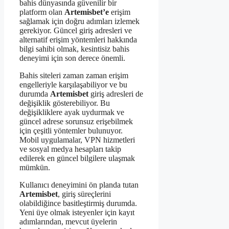
bahis dünyasında güvenilir bir
platform olan
Artemisbet’e
erişim
sağlamak için doğru adımları izlemek
gerekiyor. Güncel giriş adresleri ve
alternatif erişim yöntemleri hakkında
bilgi sahibi olmak, kesintisiz bahis
deneyimi için son derece önemli.
Bahis siteleri zaman zaman erişim
engelleriyle karşılaşabiliyor ve bu
durumda
Artemisbet
giriş adresleri de
değişiklik gösterebiliyor. Bu
değişikliklere ayak uydurmak ve
güncel adrese sorunsuz erişebilmek
için çeşitli yöntemler bulunuyor.
Mobil uygulamalar, VPN hizmetleri
ve sosyal medya hesapları takip
edilerek en güncel bilgilere ulaşmak
mümkün.
Kullanıcı deneyimini ön planda tutan
Artemisbet
, giriş süreçlerini
olabildiğince basitleştirmiş durumda.
Yeni üye olmak isteyenler için kayıt
adımlarından, mevcut üyelerin