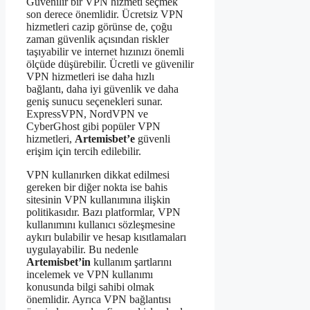
Güvenilir bir VPN hizmeti seçmek
son derece önemlidir. Ücretsiz VPN
hizmetleri cazip görünse de, çoğu
zaman güvenlik açısından riskler
taşıyabilir ve internet hızınızı önemli
ölçüde düşürebilir. Ücretli ve güvenilir
VPN hizmetleri ise daha hızlı
bağlantı, daha iyi güvenlik ve daha
geniş sunucu seçenekleri sunar.
ExpressVPN, NordVPN ve
CyberGhost gibi popüler VPN
hizmetleri,
Artemisbet’e
güvenli
erişim için tercih edilebilir.
VPN kullanırken dikkat edilmesi
gereken bir diğer nokta ise bahis
sitesinin VPN kullanımına ilişkin
politikasıdır. Bazı platformlar, VPN
kullanımını kullanıcı sözleşmesine
aykırı bulabilir ve hesap kısıtlamaları
uygulayabilir. Bu nedenle
Artemisbet’in
kullanım şartlarını
incelemek ve VPN kullanımı
konusunda bilgi sahibi olmak
önemlidir. Ayrıca VPN bağlantısı