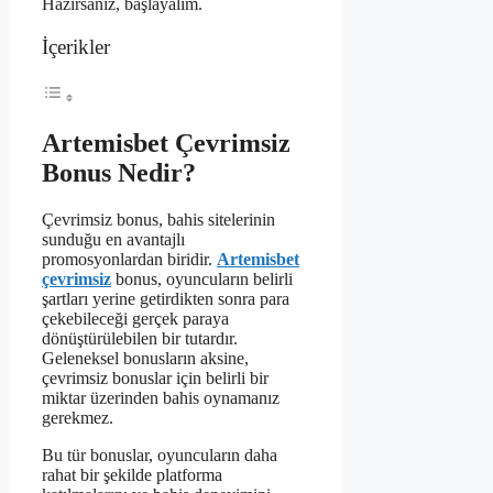
Hazırsanız, başlayalım.
İçerikler
Artemisbet Çevrimsiz
Bonus Nedir?
Çevrimsiz bonus, bahis sitelerinin
sunduğu en avantajlı
promosyonlardan biridir.
Artemisbet
çevrimsiz
bonus, oyuncuların belirli
şartları yerine getirdikten sonra para
çekebileceği gerçek paraya
dönüştürülebilen bir tutardır.
Geleneksel bonusların aksine,
çevrimsiz bonuslar için belirli bir
miktar üzerinden bahis oynamanız
gerekmez.
Bu tür bonuslar, oyuncuların daha
rahat bir şekilde platforma