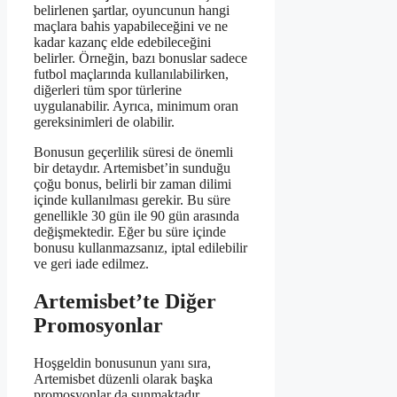
belirlenen şartlar, oyuncunun hangi
maçlara bahis yapabileceğini ve ne
kadar kazanç elde edebileceğini
belirler. Örneğin, bazı bonuslar sadece
futbol maçlarında kullanılabilirken,
diğerleri tüm spor türlerine
uygulanabilir. Ayrıca, minimum oran
gereksinimleri de olabilir.
Bonusun geçerlilik süresi de önemli
bir detaydır. Artemisbet’in sunduğu
çoğu bonus, belirli bir zaman dilimi
içinde kullanılması gerekir. Bu süre
genellikle 30 gün ile 90 gün arasında
değişmektedir. Eğer bu süre içinde
bonusu kullanmazsanız, iptal edilebilir
ve geri iade edilmez.
Artemisbet’te Diğer
Promosyonlar
Hoşgeldin bonusunun yanı sıra,
Artemisbet düzenli olarak başka
promosyonlar da sunmaktadır.