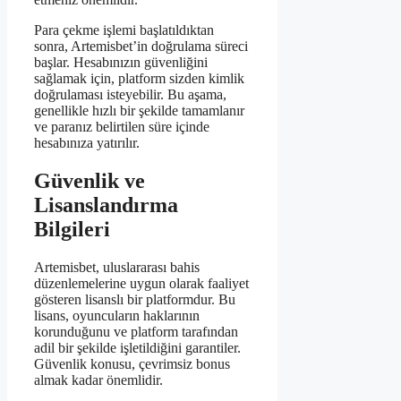
Para çekme işlemi başlatıldıktan
sonra, Artemisbet’in doğrulama süreci
başlar. Hesabınızın güvenliğini
sağlamak için, platform sizden kimlik
doğrulaması isteyebilir. Bu aşama,
genellikle hızlı bir şekilde tamamlanır
ve paranız belirtilen süre içinde
hesabınıza yatırılır.
Güvenlik ve
Lisanslandırma
Bilgileri
Artemisbet, uluslararası bahis
düzenlemelerine uygun olarak faaliyet
gösteren lisanslı bir platformdur. Bu
lisans, oyuncuların haklarının
korunduğunu ve platform tarafından
adil bir şekilde işletildiğini garantiler.
Güvenlik konusu, çevrimsiz bonus
almak kadar önemlidir.