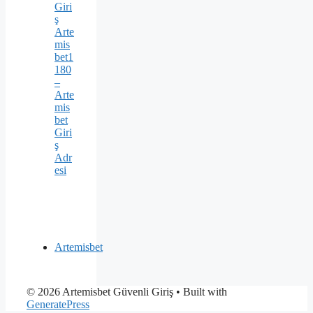
Giri
ş
Arte
mis
bet1
180
–
Arte
mis
bet
Giri
ş
Adr
esi
Artemisbet
© 2026 Artemisbet Güvenli Giriş
• Built with
GeneratePress