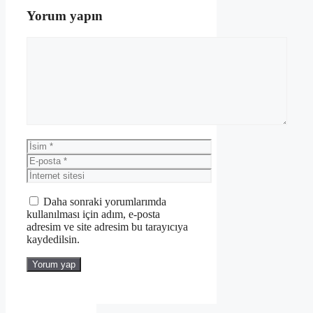
Yorum yapın
Yorum
İsim
E-
posta
İnternet
sitesi
Daha sonraki yorumlarımda
kullanılması için adım, e-posta
adresim ve site adresim bu tarayıcıya
kaydedilsin.