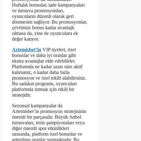
Haftalık bonuslar, iade kampanyaları
ve turnuva promosyonları,
oyuncuların düzenli olarak geri
dönmesini sağlıyor. Bu promosyonlar,
çevrimsiz bonus kadar avantajlı
olmasa da, yine de oyunculara ek
değer katıyor.
Artemisbet’in
VIP üyeleri, özel
bonuslar ve daha iyi oranlar gibi
ekstra avantajlar elde edebilirler.
Platformda ne kadar uzun süre aktif
kalırsanız, o kadar daha fazla
promosyon ve özel teklif alabilirsiniz.
Bu sadakat programı, oyuncuları
platformda tutmak için etkili bir
stratejidir.
Sezonsal kampanyalar da
Artemisbet’in promosyon stratejisinin
önemli bir parçasıdır. Büyük futbol
turnuvaları, tenis şampiyonaları veya
diğer önemli spor etkinlikleri
sırasında, platform özel bonuslar ve
arttırılmış oranlar sunmaktadır. Bu