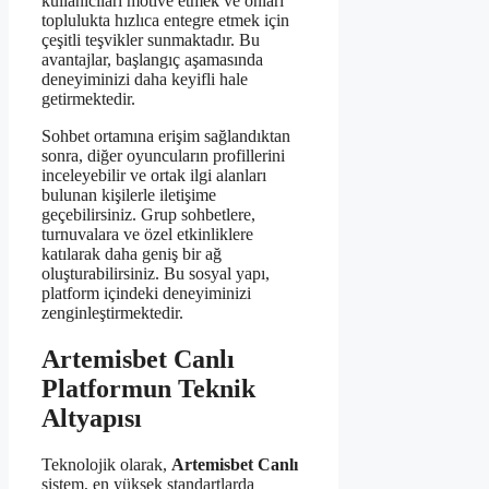
kullanıcıları motive etmek ve onları
toplulukta hızlıca entegre etmek için
çeşitli teşvikler sunmaktadır. Bu
avantajlar, başlangıç aşamasında
deneyiminizi daha keyifli hale
getirmektedir.
Sohbet ortamına erişim sağlandıktan
sonra, diğer oyuncuların profillerini
inceleyebilir ve ortak ilgi alanları
bulunan kişilerle iletişime
geçebilirsiniz. Grup sohbetlere,
turnuvalara ve özel etkinliklere
katılarak daha geniş bir ağ
oluşturabilirsiniz. Bu sosyal yapı,
platform içindeki deneyiminizi
zenginleştirmektedir.
Artemisbet Canlı
Platformun Teknik
Altyapısı
Teknolojik olarak,
Artemisbet Canlı
sistem, en yüksek standartlarda