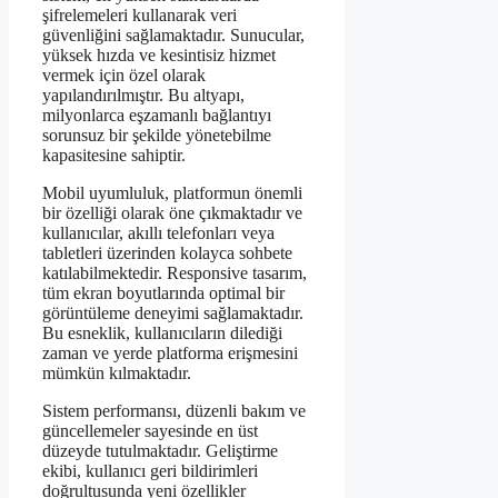
şifrelemeleri kullanarak veri
güvenliğini sağlamaktadır. Sunucular,
yüksek hızda ve kesintisiz hizmet
vermek için özel olarak
yapılandırılmıştır. Bu altyapı,
milyonlarca eşzamanlı bağlantıyı
sorunsuz bir şekilde yönetebilme
kapasitesine sahiptir.
Mobil uyumluluk, platformun önemli
bir özelliği olarak öne çıkmaktadır ve
kullanıcılar, akıllı telefonları veya
tabletleri üzerinden kolayca sohbete
katılabilmektedir. Responsive tasarım,
tüm ekran boyutlarında optimal bir
görüntüleme deneyimi sağlamaktadır.
Bu esneklik, kullanıcıların dilediği
zaman ve yerde platforma erişmesini
mümkün kılmaktadır.
Sistem performansı, düzenli bakım ve
güncellemeler sayesinde en üst
düzeyde tutulmaktadır. Geliştirme
ekibi, kullanıcı geri bildirimleri
doğrultusunda yeni özellikler