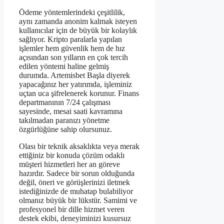
Ödeme yöntemlerindeki çeşitlilik,
aynı zamanda anonim kalmak isteyen
kullanıcılar için de büyük bir kolaylık
sağlıyor. Kripto paralarla yapılan
işlemler hem güvenlik hem de hız
açısından son yılların en çok tercih
edilen yöntemi haline gelmiş
durumda. Artemisbet Başla diyerek
yapacağınız her yatırımda, işleminiz
uçtan uca şifrelenerek korunur. Finans
departmanının 7/24 çalışması
sayesinde, mesai saati kavramına
takılmadan paranızı yönetme
özgürlüğüne sahip olursunuz.
Olası bir teknik aksaklıkta veya merak
ettiğiniz bir konuda çözüm odaklı
müşteri hizmetleri her an göreve
hazırdır. Sadece bir sorun olduğunda
değil, öneri ve görüşlerinizi iletmek
istediğinizde de muhatap bulabiliyor
olmanız büyük bir lükstür. Samimi ve
profesyonel bir dille hizmet veren
destek ekibi, deneyiminizi kusursuz