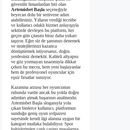
güvenilir limanlardan biri olan
Artemisbet Başla
seçeneğiyle
heyecan dolu bir serüvene adım
atabilirsiniz. Yılların verdiği tecrübe
ve kullanıcı odaklı hizmet anlayışıyla
sektörde devleşen bu platform, her
geçen gün çıtasını biraz daha yukarı
taşıyor. Eğer siz de şansınızı denemek
ve stratejilerinizi kazanca
dönüştürmek istiyorsanız, doğru
yerdesiniz demektir. Kaliteli altyapısı
ve göz yormayan tasarımıyla dikkat
çeken bu mecra, hem yeni başlayanlar
hem de profesyonel oyuncular için
eşsiz fırsatlar sunuyor.
Kazanma arzusu her oyuncunun
ruhunda vardır ancak bu yolda doğru
adımları atmak başarının anahtarıdır.
Artemisbet Başla sloganıyla yola
çıkan binlerce kullanıcı, platformun
sunduğu geniş oyun yelpazesi
sayesinde kendi ilgi alanına uygun bir
kategori mutlaka bulabiliyor. Spor
bahislerinden canlı casino masalarına,