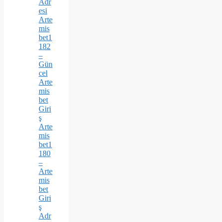
Adr
esi
Arte
mis
bet1
182
–
Gün
cel
Arte
mis
bet
Giri
ş
Arte
mis
bet1
180
–
Arte
mis
bet
Giri
ş
Adr