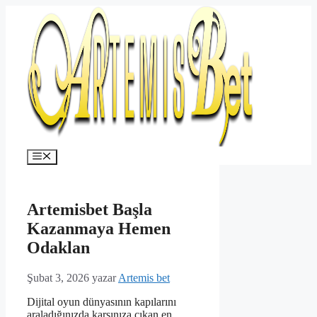
İçeriğe
atla
Menü
Artemisbet Başla
Kazanmaya Hemen
Odaklan
Şubat 3, 2026
yazar
Artemis bet
Dijital oyun dünyasının kapılarını
araladığınızda karşınıza çıkan en