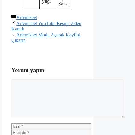
ylığı
Şansı
Kategoriler
Artemisbet
Artemisbet YouTube Resmi Video
Kanalı
Artemisbet Modu Açarak Keyfini
Çıkarın
Yorum yapın
Yorum
İsim
E-