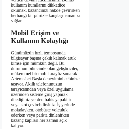
kullanım kurallarını dikkatlice
okumak, kazancınızı nakde çevirirken
herhangi bir pürüzle karşılaşmamanızı
sağlar.
Mobil Erişim ve
Kullanım Kolaylığı
Günümüzün hızlı temposunda
bilgisayar başına çakılı kalmak artık
kimse için mümkün değil. Bu
durumun bilincinde olan geliştiriciler,
mükemmel bir mobil arayüz sunarak
Artemisbet Başla deneyimini cebinize
taşıyor. Akıllı telefonunuzun
tarayıcısından veya özel uygulama
üzerinden sisteme giriş yaparak
dilediğiniz yerden bahis yapabilir
veya slot çevirebilirsiniz. İş yerinde
moladayken, otobüste yolculuk
ederken veya parkta dinlenirken
kazanç kapıları her zaman açık
kalıyor.