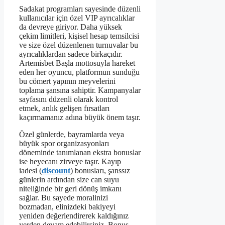
Sadakat programları sayesinde düzenli
kullanıcılar için özel VIP ayrıcalıklar
da devreye giriyor. Daha yüksek
çekim limitleri, kişisel hesap temsilcisi
ve size özel düzenlenen turnuvalar bu
ayrıcalıklardan sadece birkaçıdır.
Artemisbet Başla mottosuyla hareket
eden her oyuncu, platformun sunduğu
bu cömert yapının meyvelerini
toplama şansına sahiptir. Kampanyalar
sayfasını düzenli olarak kontrol
etmek, anlık gelişen fırsatları
kaçırmamanız adına büyük önem taşır.
Özel günlerde, bayramlarda veya
büyük spor organizasyonları
döneminde tanımlanan ekstra bonuslar
ise heyecanı zirveye taşır. Kayıp
iadesi (
discount
) bonusları, şanssız
günlerin ardından size can suyu
niteliğinde bir geri dönüş imkanı
sağlar. Bu sayede moralinizi
bozmadan, elinizdeki bakiyeyi
yeniden değerlendirerek kaldığınız
yerden devam edebilirsiniz. Bonus