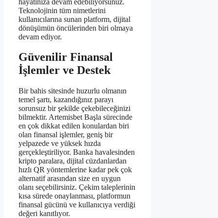
hayatınıza devam edebiliyorsunuz.
Teknolojinin tüm nimetlerini
kullanıcılarına sunan platform, dijital
dönüşümün öncülerinden biri olmaya
devam ediyor.
Güvenilir Finansal
İşlemler ve Destek
Bir bahis sitesinde huzurlu olmanın
temel şartı, kazandığınız parayı
sorunsuz bir şekilde çekebileceğinizi
bilmektir. Artemisbet Başla sürecinde
en çok dikkat edilen konulardan biri
olan finansal işlemler, geniş bir
yelpazede ve yüksek hızda
gerçekleştiriliyor. Banka havalesinden
kripto paralara, dijital cüzdanlardan
hızlı QR yöntemlerine kadar pek çok
alternatif arasından size en uygun
olanı seçebilirsiniz. Çekim taleplerinin
kısa sürede onaylanması, platformun
finansal gücünü ve kullanıcıya verdiği
değeri kanıtlıyor.