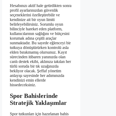
Hesabınızı aktif hale getirdikten sonra
profil ayarlarınızdan güvenlik
seçeneklerini özelleştirebilir ve
kendinize ait bir oyun limiti
belirleyebilirsiniz. Sorumlu oyun
bilinciyle hareket eden platform,
kullanıcılarının sağlığını ve bütçesini
korumak adına çeşitli araçlar
sunmaktadır. Bu sayede eğlenceyi bir
tutkuya dönüştürürken kontrolü asla
elden bırakmamış olursunuz. Kayıt
sürecinden itibaren yanınızda olan
canlı destek ekibi, aklınıza takılan her
türlü soruda bir tık uzağınızda
bekliyor olacak. Şeffaf yönetim
anlayışı sayesinde her adımınızda
kendinizi emin ellerde
hissedeceksiniz.
Spor Bahislerinde
Stratejik Yaklaşımlar
Spor tutkunları için hazırlanan bahis