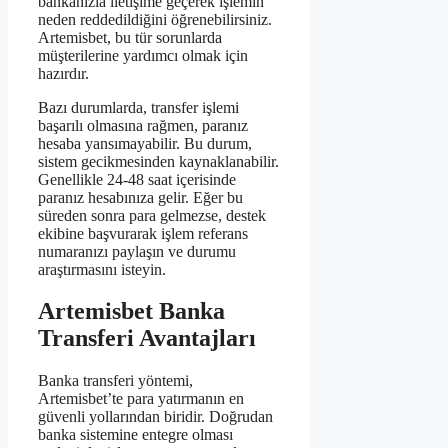
bankanızla iletişime geçerek işlemin
neden reddedildiğini öğrenebilirsiniz.
Artemisbet, bu tür sorunlarda
müşterilerine yardımcı olmak için
hazırdır.
Bazı durumlarda, transfer işlemi
başarılı olmasına rağmen, paranız
hesaba yansımayabilir. Bu durum,
sistem gecikmesinden kaynaklanabilir.
Genellikle 24-48 saat içerisinde
paranız hesabınıza gelir. Eğer bu
süreden sonra para gelmezse, destek
ekibine başvurarak işlem referans
numaranızı paylaşın ve durumu
araştırmasını isteyin.
Artemisbet Banka
Transferi Avantajları
Banka transferi yöntemi,
Artemisbet’te para yatırmanın en
güvenli yollarından biridir. Doğrudan
banka sistemine entegre olması