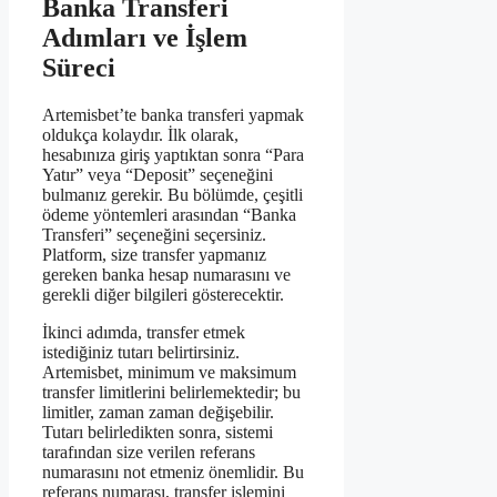
Banka Transferi
Adımları ve İşlem
Süreci
Artemisbet’te banka transferi yapmak
oldukça kolaydır. İlk olarak,
hesabınıza giriş yaptıktan sonra “Para
Yatır” veya “Deposit” seçeneğini
bulmanız gerekir. Bu bölümde, çeşitli
ödeme yöntemleri arasından “Banka
Transferi” seçeneğini seçersiniz.
Platform, size transfer yapmanız
gereken banka hesap numarasını ve
gerekli diğer bilgileri gösterecektir.
İkinci adımda, transfer etmek
istediğiniz tutarı belirtirsiniz.
Artemisbet, minimum ve maksimum
transfer limitlerini belirlemektedir; bu
limitler, zaman zaman değişebilir.
Tutarı belirledikten sonra, sistemi
tarafından size verilen referans
numarasını not etmeniz önemlidir. Bu
referans numarası, transfer işlemini