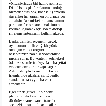
yöntemlerinden biri haline gelmiştir.
Dijital bahis platformlarının sunduğu
hizmetler arasında, finansal işlemlerin
güvenliği her zaman en ön planda yer
almalıdır. Artemisbet, kullanıcılarının
para transferi sırasında maksimum
koruma sağlamak için son teknoloji
şifreleme sistemlerini kullanmaktadır.
Banka transferi seçeneği, birçok
oyuncunun tercih ettiği bir yöntem
olmuştur çünkü doğrudan
hesabınızdan paranızı yönetebilme
imkanı sunar. Bu yöntem, geleneksel
ödeme sistemlerine kıyasla daha şeffaf
ve denetlenebilir bir yapı sağlar.
Artemisbet platformu, tüm banka
işlemlerinde uluslararası güvenlik
standartlarına uygun hareket
etmektedir.
Eğer siz de güvenilir bir bahis
platformunda hesap açmayı
düşünüyorsanız, banka transferi
seçeneğinin sunduğu avantajları