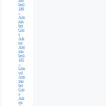
mis
bet1
186
–
Arte
mis
bet
Giri
ş
Adr
esi
Arte
mis
bet1
185
–
Gün
cel
Arte
mis
bet
Giri
ş
Adr
esi