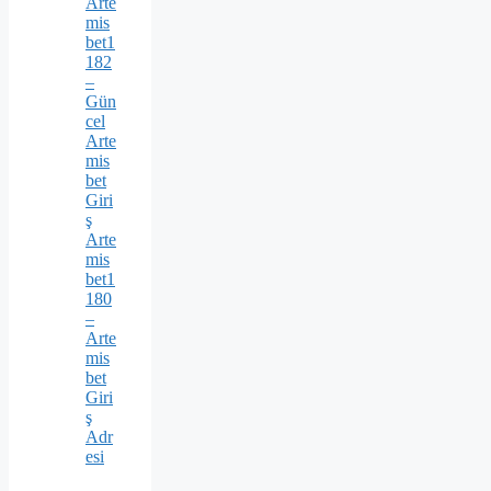
Arte
mis
bet1
182
–
Gün
cel
Arte
mis
bet
Giri
ş
Arte
mis
bet1
180
–
Arte
mis
bet
Giri
ş
Adr
esi