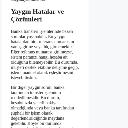
Yaygın Hatalar ve
Çözümleri
Banka transferi işlemlerinde bazen
sorunlar yaşanabilir. En yaygın
hatalardan biri, referans numarasını
yanlış girme veya hiç girmemektir.
Eğer referans numarası girilmezse,
sistem paranızı hangi hesaba ait
olduğunu bilemeyebilir. Bu durumda,
müşteri destek ekibine iletişime geçip,
işlemi manuel olarak eşleştirmesini
isteyebilirsiniz.
Bir diğer yaygın sorun, banka
tarafından transfer işleminin
reddedilmesidir. Bu durum,
hesabınızda yeterli bakiye
olmadığında veya banka tarafından
şüpheli bir işlem olarak
değerlendirildiğinde meydana
gelebilir. Böyle bir durumda,