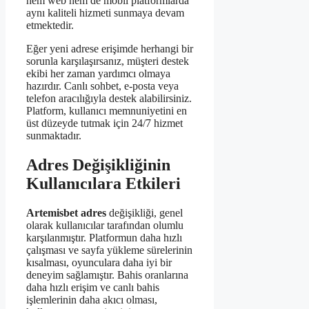
hem web hem de mobil platformlarda
aynı kaliteli hizmeti sunmaya devam
etmektedir.
Eğer yeni adrese erişimde herhangi bir
sorunla karşılaşırsanız, müşteri destek
ekibi her zaman yardımcı olmaya
hazırdır. Canlı sohbet, e-posta veya
telefon aracılığıyla destek alabilirsiniz.
Platform, kullanıcı memnuniyetini en
üst düzeyde tutmak için 24/7 hizmet
sunmaktadır.
Adres Değişikliğinin
Kullanıcılara Etkileri
Artemisbet adres
değişikliği, genel
olarak kullanıcılar tarafından olumlu
karşılanmıştır. Platformun daha hızlı
çalışması ve sayfa yükleme sürelerinin
kısalması, oyunculara daha iyi bir
deneyim sağlamıştır. Bahis oranlarına
daha hızlı erişim ve canlı bahis
işlemlerinin daha akıcı olması,