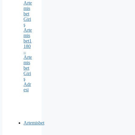
Arte
mis
bet
Giri
ş
Arte
mis
bet1
180
–
Arte
mis
bet
Giri
ş
Adr
esi
Artemisbet