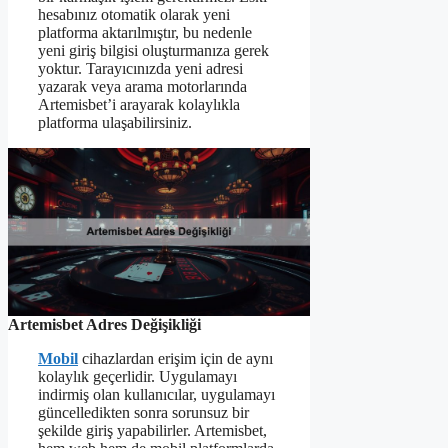
hesabınız otomatik olarak yeni
platforma aktarılmıştır, bu nedenle
yeni giriş bilgisi oluşturmanıza gerek
yoktur. Tarayıcınızda yeni adresi
yazarak veya arama motorlarında
Artemisbet’i arayarak kolaylıkla
platforma ulaşabilirsiniz.
Artemisbet Adres Değişikliği
Mobil
cihazlardan erişim için de aynı
kolaylık geçerlidir. Uygulamayı
indirmiş olan kullanıcılar, uygulamayı
güncelledikten sonra sorunsuz bir
şekilde giriş yapabilirler. Artemisbet,