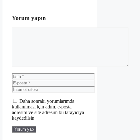
Yorum yapın
Yorum
İsim
E-
posta
İnternet
sitesi
Daha sonraki yorumlarımda
kullanılması için adım, e-posta
adresim ve site adresim bu tarayıcıya
kaydedilsin.