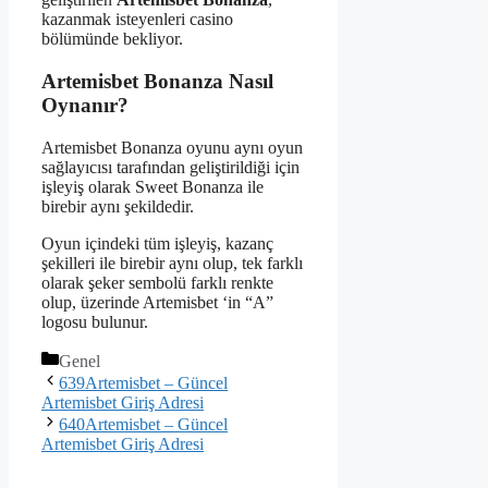
kazanmak isteyenleri casino
bölümünde bekliyor.
Artemisbet Bonanza Nasıl
Oynanır?
Artemisbet Bonanza oyunu aynı oyun
sağlayıcısı tarafından geliştirildiği için
işleyiş olarak Sweet Bonanza ile
birebir aynı şekildedir.
Oyun içindeki tüm işleyiş, kazanç
şekilleri ile birebir aynı olup, tek farklı
olarak şeker sembolü farklı renkte
olup, üzerinde Artemisbet ‘in “A”
logosu bulunur.
Kategoriler
Genel
639Artemisbet – Güncel
Artemisbet Giriş Adresi
640Artemisbet – Güncel
Artemisbet Giriş Adresi