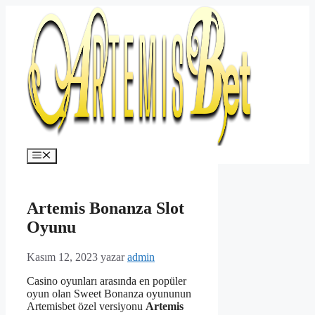
İçeriğe
atla
Menü
Artemis Bonanza Slot
Oyunu
Kasım 12, 2023
yazar
admin
Casino oyunları arasında en popüler
oyun olan Sweet Bonanza oyununun
Artemisbet özel versiyonu
Artemis