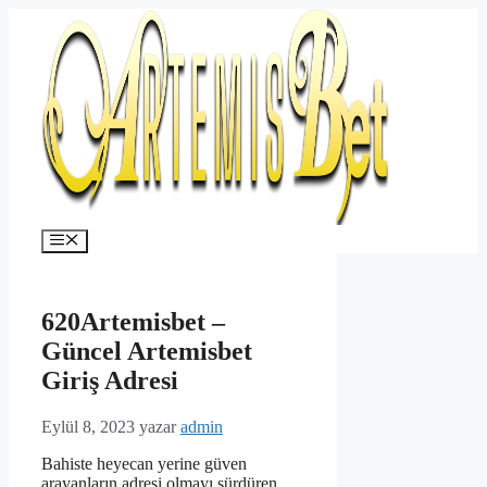
İçeriğe
atla
Menü
620Artemisbet –
Güncel Artemisbet
Giriş Adresi
Eylül 8, 2023
yazar
admin
Bahiste heyecan yerine güven
arayanların adresi olmayı sürdüren