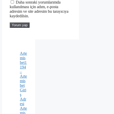
Daha sonraki yorumlarımda
kullanılması için adım, e-posta
adresim ve site adresim bu tarayıcıya
kaydedilsin.
Arte
mis
bet1
194
–
Arte
mis
bet
Giri
ş
Adr
esi
Arte
mis