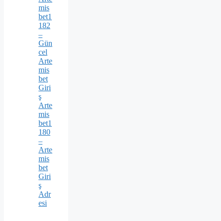
mis
bet1
182
–
Gün
cel
Arte
mis
bet
Giri
ş
Arte
mis
bet1
180
–
Arte
mis
bet
Giri
ş
Adr
esi