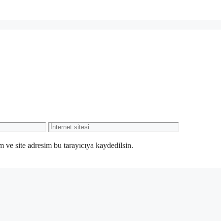
İnternet
sitesi
 ve site adresim bu tarayıcıya kaydedilsin.