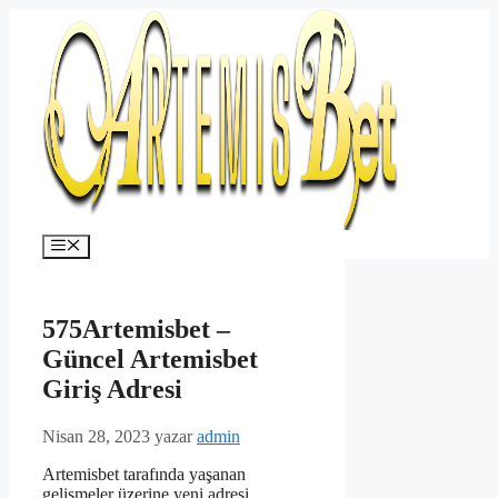
İçeriğe
atla
Menü
575Artemisbet –
Güncel Artemisbet
Giriş Adresi
Nisan 28, 2023
yazar
admin
Artemisbet tarafında yaşanan
gelişmeler üzerine yeni adresi