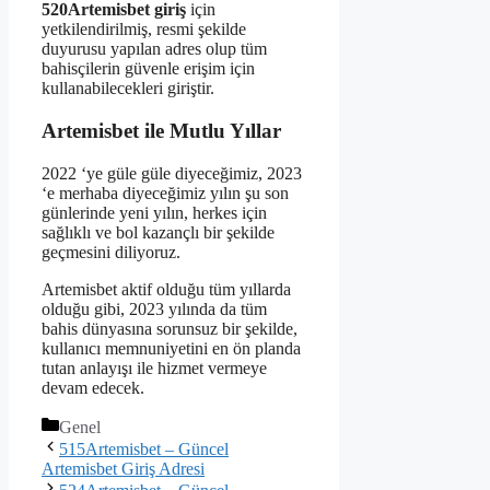
520Artemisbet giriş
için
yetkilendirilmiş, resmi şekilde
duyurusu yapılan adres olup tüm
bahisçilerin güvenle erişim için
kullanabilecekleri giriştir.
Artemisbet ile Mutlu Yıllar
2022 ‘ye güle güle diyeceğimiz, 2023
‘e merhaba diyeceğimiz yılın şu son
günlerinde yeni yılın, herkes için
sağlıklı ve bol kazançlı bir şekilde
geçmesini diliyoruz.
Artemisbet aktif olduğu tüm yıllarda
olduğu gibi, 2023 yılında da tüm
bahis dünyasına sorunsuz bir şekilde,
kullanıcı memnuniyetini en ön planda
tutan anlayışı ile hizmet vermeye
devam edecek.
Kategoriler
Genel
515Artemisbet – Güncel
Artemisbet Giriş Adresi