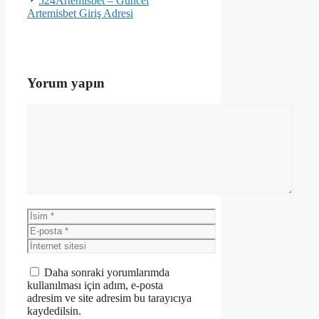
524Artemisbet – Güncel
Artemisbet Giriş Adresi
Yorum yapın
Yorum
İsim
E-
posta
İnternet
sitesi
Daha sonraki yorumlarımda
kullanılması için adım, e-posta
adresim ve site adresim bu tarayıcıya
kaydedilsin.