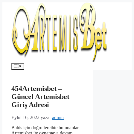
İçeriğe
atla
Menü
454Artemisbet –
Güncel Artemisbet
Giriş Adresi
Eylül 16, 2022
yazar
admin
Bahis için doğru tercihte bulunanlar
Artemisbet ‘te oynamaya devam