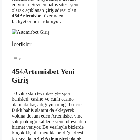
ediyorlar. Sevilen bahis sitesi yeni
olarak açıklanan giriş adresi olan
454Artemisbet
üzerinden
faaliyetlerine sürdürüyor.
İçerikler
454Artemisbet Yeni
Giriş
10 yılı aşkın tecrübesiyle spor
bahisleri, casino ve canlı casino
alanında başladığı yolculuğa bir çok
farklı bahis alanını da ekleyerek
yoluna devam eden Artemisbet yine
sahip olduğu kalitede yeni adresinden
hizmet veriyor. Bu vesileyle bizlerde
birçok kişinin merakla aradığı adresi
bir kez daha
454Artemisbet
olarak