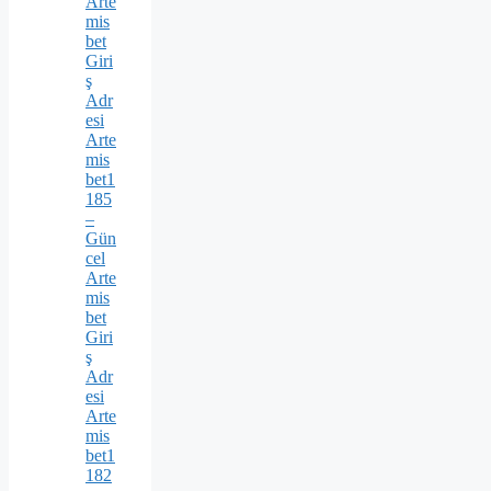
Arte
mis
bet
Giri
ş
Adr
esi
Arte
mis
bet1
185
–
Gün
cel
Arte
mis
bet
Giri
ş
Adr
esi
Arte
mis
bet1
182