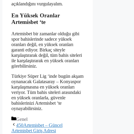
açıklandığını vurgulayalım.
En Yüksek Oranlar
Artemisbet ‘te
Artemisbet bir zamanlar olduğu gibi
spor bahislerinde sadece yüksek
oranları değil, en yüksek oranları
garanti ediyor. Birkaç siteyle
karşılaştırarak değil, tüm bahis siteleri
ile karşılaştırarak en yüksek oranları
görebilirsiniz.
Türkiye Süper Lig ‘inde bugün akşam
oynanacak Galatasaray – Konyaspor
karşılaşmasına en yüksek oranları
veriyor. Tüm bahis siteleri arasındaki
en yüksek oranlarla, güvenle
bahislerinizi Artemisbet ‘te
oynayabilirsiniz.
Kategoriler
Genel
450Artemisbet – Güncel
Artemisbet Giriş Adresi