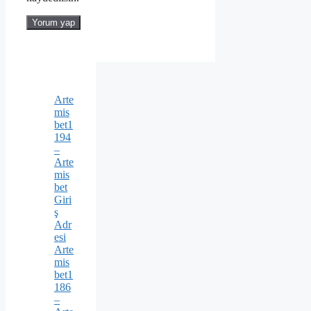
Arte
mis
bet1
194
–
Arte
mis
bet
Giri
ş
Adr
esi
Arte
mis
bet1
186
–