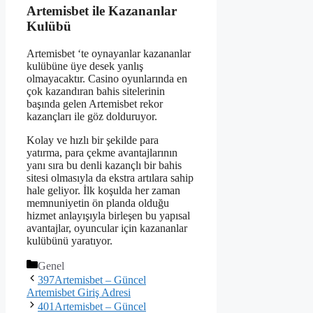
Artemisbet ile Kazananlar
Kulübü
Artemisbet ‘te oynayanlar kazananlar
kulübüne üye desek yanlış
olmayacaktır. Casino oyunlarında en
çok kazandıran bahis sitelerinin
başında gelen Artemisbet rekor
kazançları ile göz dolduruyor.
Kolay ve hızlı bir şekilde para
yatırma, para çekme avantajlarının
yanı sıra bu denli kazançlı bir bahis
sitesi olmasıyla da ekstra artılara sahip
hale geliyor. İlk koşulda her zaman
memnuniyetin ön planda olduğu
hizmet anlayışıyla birleşen bu yapısal
avantajlar, oyuncular için kazananlar
kulübünü yaratıyor.
Kategoriler
Genel
397Artemisbet – Güncel
Artemisbet Giriş Adresi
401Artemisbet – Güncel