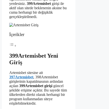
yerdesiniz.
399Artemisbet
girişi ile
aktif olan sitede beklenenin aksine bu
cuma herhangi bir değişiklik
gerçekleştirilmedi.
İçerikler
399Artemisbet Yeni
Giriş
Artemisbet sitesine ait
397Artemisbet
, 398Artemisbet
girişlerinin kapatılmasının ardından
açılan
399Artemisbet girişi
güncel
şekilde erişime açıktır. Bu sayede tüm
ülkelerden direkt olarak herhangi bir
program kullanmadan siteye
erişilebilmektedir.