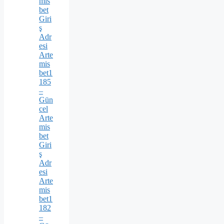
mis
bet
Giri
ş
Adr
esi
Arte
mis
bet1
185
–
Gün
cel
Arte
mis
bet
Giri
ş
Adr
esi
Arte
mis
bet1
182
–