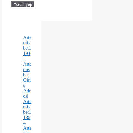
Arte
mis
bet1
194
–
Arte
mis
bet
Giri
ş
Adr
esi
Arte
mis
bet1
186
–
Arte