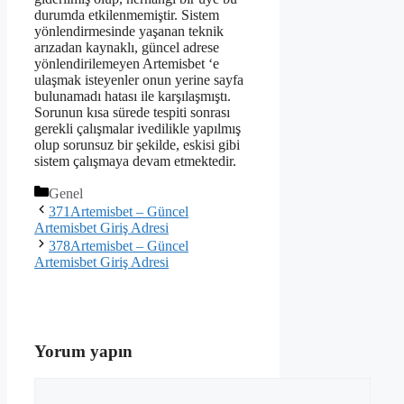
durumda etkilenmemiştir. Sistem
yönlendirmesinde yaşanan teknik
arızadan kaynaklı, güncel adrese
yönlendirilemeyen Artemisbet ‘e
ulaşmak isteyenler onun yerine sayfa
bulunamadı hatası ile karşılaşmıştı.
Sorunun kısa sürede tespiti sonrası
gerekli çalışmalar ivedilikle yapılmış
olup sorunsuz bir şekilde, eskisi gibi
sistem çalışmaya devam etmektedir.
Kategoriler
Genel
371Artemisbet – Güncel
Artemisbet Giriş Adresi
378Artemisbet – Güncel
Artemisbet Giriş Adresi
Yorum yapın
Yorum