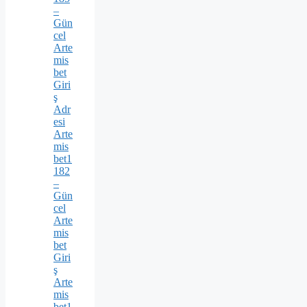
–
Gün
cel
Arte
mis
bet
Giri
ş
Adr
esi
Arte
mis
bet1
182
–
Gün
cel
Arte
mis
bet
Giri
ş
Arte
mis
bet1