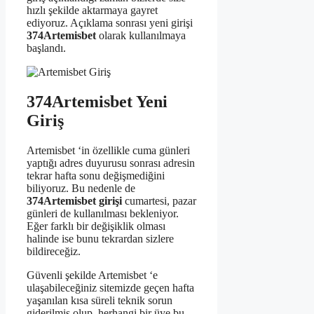
hızlı şekilde aktarmaya gayret
ediyoruz. Açıklama sonrası yeni girişi
374Artemisbet
olarak kullanılmaya
başlandı.
374Artemisbet Yeni
Giriş
Artemisbet ‘in özellikle cuma günleri
yaptığı adres duyurusu sonrası adresin
tekrar hafta sonu değişmediğini
biliyoruz. Bu nedenle de
374Artemisbet girişi
cumartesi, pazar
günleri de kullanılması bekleniyor.
Eğer farklı bir değişiklik olması
halinde ise bunu tekrardan sizlere
bildireceğiz.
Güvenli şekilde Artemisbet ‘e
ulaşabileceğiniz sitemizde geçen hafta
yaşanılan kısa süreli teknik sorun
giderilmiş olup, herhangi bir üye bu