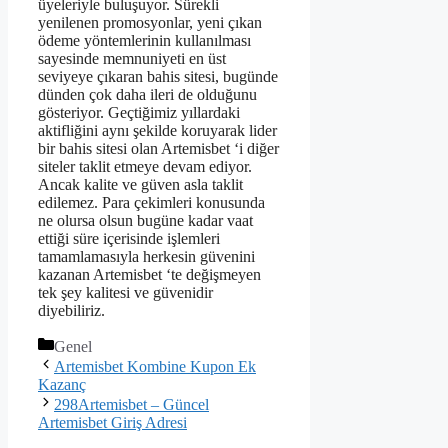
üyeleriyle buluşuyor. Sürekli
yenilenen promosyonlar, yeni çıkan
ödeme yöntemlerinin kullanılması
sayesinde memnuniyeti en üst
seviyeye çıkaran bahis sitesi, bugünde
dünden çok daha ileri de olduğunu
gösteriyor. Geçtiğimiz yıllardaki
aktifliğini aynı şekilde koruyarak lider
bir bahis sitesi olan Artemisbet ‘i diğer
siteler taklit etmeye devam ediyor.
Ancak kalite ve güven asla taklit
edilemez. Para çekimleri konusunda
ne olursa olsun bugüne kadar vaat
ettiği süre içerisinde işlemleri
tamamlamasıyla herkesin güvenini
kazanan Artemisbet ‘te değişmeyen
tek şey kalitesi ve güvenidir
diyebiliriz.
Kategoriler
Genel
Artemisbet Kombine Kupon Ek
Kazanç
298Artemisbet – Güncel
Artemisbet Giriş Adresi