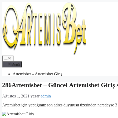
İçeriğe
atla
Menü
Menü
Artemisbet – Artemisbet Giriş
286Artemisbet – Güncel Artemisbet Giriş 
Ağustos 1, 2021
yazar
admin
Artemisbet için yaptığımız son adres duyurusu üzerinden neredeyse 3 