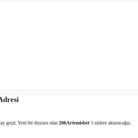
Adresi
ay geçti. Yeni bir duyuru olan
286Artemisbet
‘i sizlere aktaracağız.