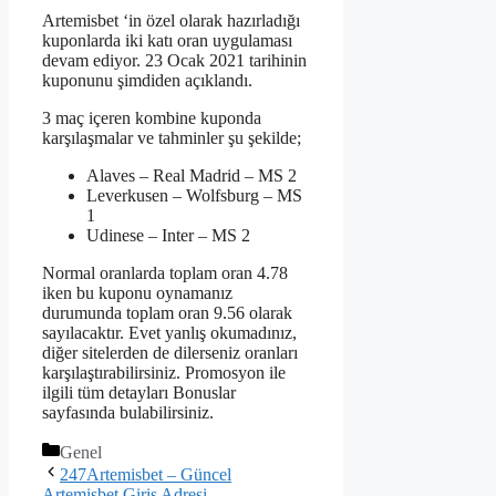
Artemisbet ‘in özel olarak hazırladığı
kuponlarda iki katı oran uygulaması
devam ediyor. 23 Ocak 2021 tarihinin
kuponunu şimdiden açıklandı.
3 maç içeren kombine kuponda
karşılaşmalar ve tahminler şu şekilde;
Alaves – Real Madrid – MS 2
Leverkusen – Wolfsburg – MS
1
Udinese – Inter – MS 2
Normal oranlarda toplam oran 4.78
iken bu kuponu oynamanız
durumunda toplam oran 9.56 olarak
sayılacaktır. Evet yanlış okumadınız,
diğer sitelerden de dilerseniz oranları
karşılaştırabilirsiniz. Promosyon ile
ilgili tüm detayları Bonuslar
sayfasında bulabilirsiniz.
Kategoriler
Genel
247Artemisbet – Güncel
Artemisbet Giriş Adresi