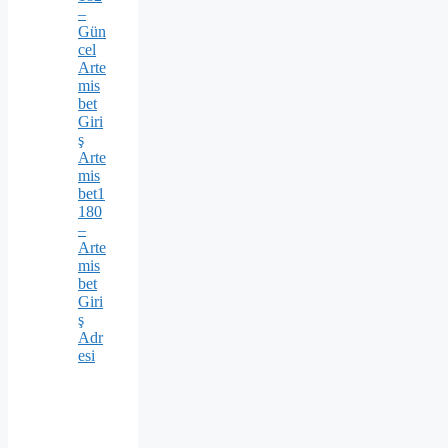
–
Gün
cel
Arte
mis
bet
Giri
ş
Arte
mis
bet1
180
–
Arte
mis
bet
Giri
ş
Adr
esi