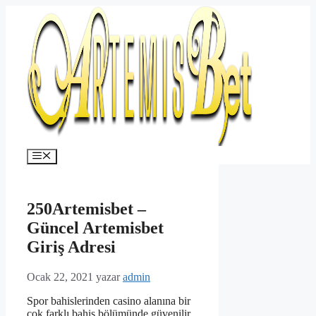
İçeriğe
atla
Menü
250Artemisbet –
Güncel Artemisbet
Giriş Adresi
Ocak 22, 2021
yazar
admin
Spor bahislerinden casino alanına bir
çok farklı bahis bölümünde güvenilir