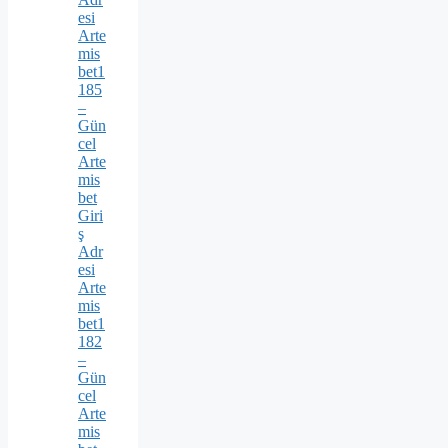
esi
Arte
mis
bet1
185
–
Gün
cel
Arte
mis
bet
Giri
ş
Adr
esi
Arte
mis
bet1
182
–
Gün
cel
Arte
mis