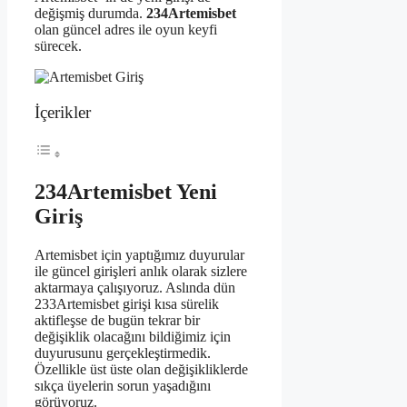
değişmiş durumda.
234Artemisbet
olan güncel adres ile oyun keyfi
sürecek.
İçerikler
234Artemisbet Yeni
Giriş
Artemisbet için yaptığımız duyurular
ile güncel girişleri anlık olarak sizlere
aktarmaya çalışıyoruz. Aslında dün
233Artemisbet girişi kısa sürelik
aktifleşse de bugün tekrar bir
değişiklik olacağını bildiğimiz için
duyurusunu gerçekleştirmedik.
Özellikle üst üste olan değişikliklerde
sıkça üyelerin sorun yaşadığını
görüyoruz.