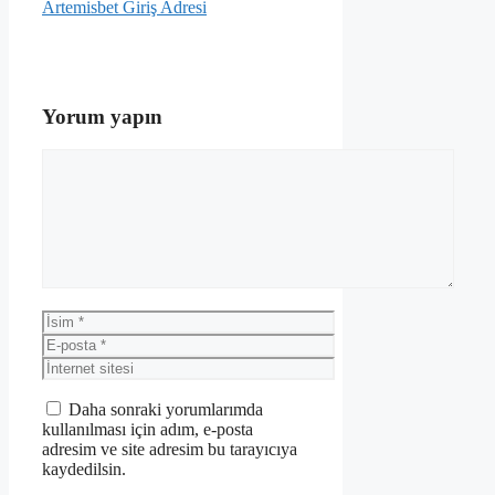
Artemisbet Giriş Adresi
Yorum yapın
Yorum
İsim
E-
posta
İnternet
sitesi
Daha sonraki yorumlarımda
kullanılması için adım, e-posta
adresim ve site adresim bu tarayıcıya
kaydedilsin.