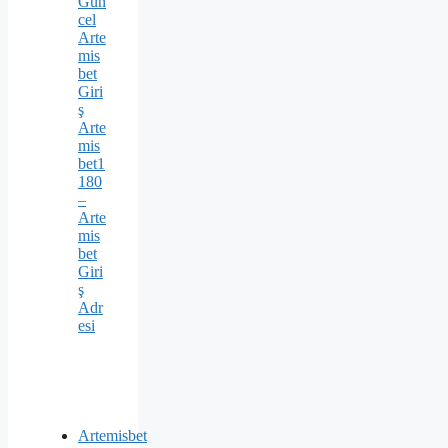
Gün
cel
Arte
mis
bet
Giri
ş
Arte
mis
bet1
180
–
Arte
mis
bet
Giri
ş
Adr
esi
Artemisbet