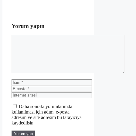
Yorum yapın
Yorum
İsim
E-
posta
İnternet
sitesi
Daha sonraki yorumlarımda
kullanılması için adım, e-posta
adresim ve site adresim bu tarayıcıya
kaydedilsin.