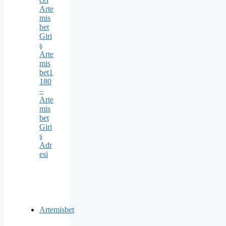
Arte
mis
bet
Giri
ş
Arte
mis
bet1
180
–
Arte
mis
bet
Giri
ş
Adr
esi
Artemisbet