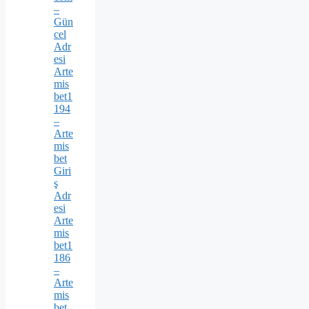
–
Gün
cel
Adr
esi
Arte
mis
bet1
194
–
Arte
mis
bet
Giri
ş
Adr
esi
Arte
mis
bet1
186
–
Arte
mis
bet